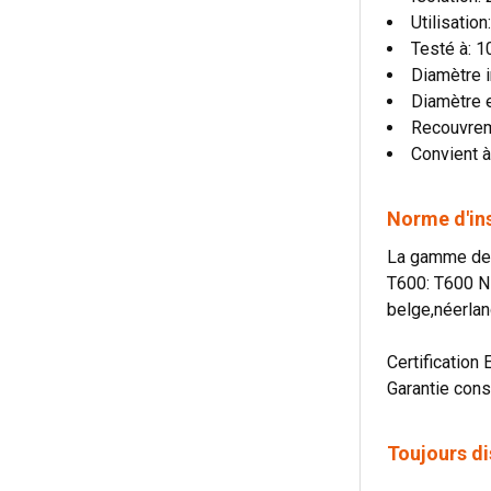
Utilisatio
Testé à: 
Diamètre i
Diamètre 
Recouvre
Convient à
Norme d'in
La gamme de c
T600: T600 N
belge,néerlan
Certification 
Garantie cons
Toujours di