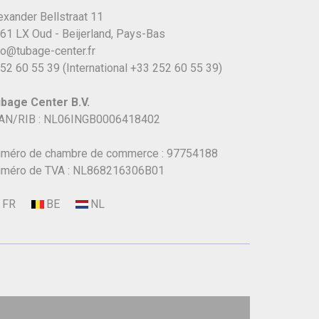
exander Bellstraat 11
61 LX Oud - Beijerland, Pays-Bas
fo@tubage-center.fr
52 60 55 39
(International
+33 252 60 55 39)
bage Center B.V.
AN/RIB : NL06INGB0006418402
méro de chambre de commerce : 97754188
méro de TVA : NL868216306B01