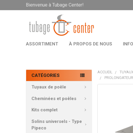
Bienvenue à Tubage Center!
ASSORTIMENT
À PROPOS DE NOUS
INF
ACCUEIL
TUYAUX
CATÉGORIES
PROLONGATEUR 
Tuyaux de poêle
PRODUITS
FRÉQUEMMEN
Cheminées et poêles
ACHETÉS
ENSEMBLE:
Kits complet
Solins universels - Type
TOUT
Pipeco
SÉLECTIONNE