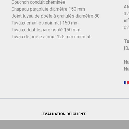
Couchon conduit cheminée
Al
Chapeau parapluie diamètre 150 mm
32
Joint tuyau de poêle à granulés diamètre 80
in
Tuyaux émaillés noir mat 150 mm
02
Tuyaux double paroi isolé 150 mm
Tuyau de poêle à bois 125 mm noir mat
Tu
IB
Nu
Nu
ÉVALUATION DU CLIENT: