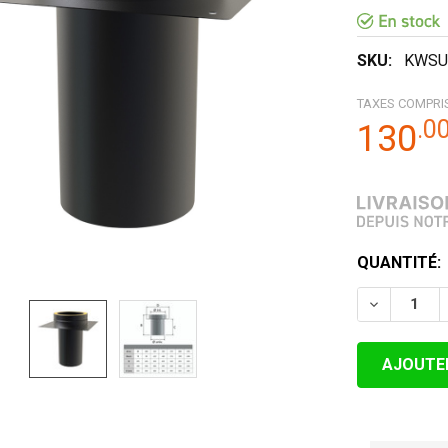
SKU:
KWSU
TAXES COMPRI
.
0
130
STOCK
QUANTITÉ:
ACTUEL:
DIMINUER