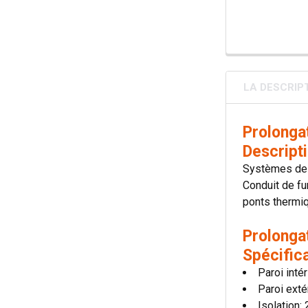
LA DESCRIP
Prolonga
Descript
Systèmes de c
Conduit de fu
ponts thermiqu
Prolonga
Spécific
Paroi inté
Paroi exté
Isolation