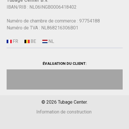
Tubage Center B.V.
IBAN/RIB : NL06INGB0006418402
Numéro de chambre de commerce : 97754188
Numéro de TVA : NL868216306B01
ÉVALUATION DU CLIENT:
©
2026
Tubage Center.
Information de construction