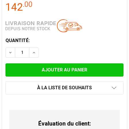
.
00
142
STOCK
QUANTITÉ:
ACTUEL:
DIMINUER LA QUANTITÉ DE COUDE 30° CONVESA PREM
AUGMENTER LA QUANTITÉ DE COUDE 30° C
À LA LISTE DE SOUHAITS
Évaluation du client: