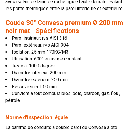
avec isolant de laine de roche rigide haute densité, évitant
LA
SÉLECTION
les ponts thermiques entre la paroi intérieure et extérieure.
AU PANIER
Coude 30° Convesa premium Ø 200 mm
noir mat - Spécifications
Paroi intérieur: rvs AISI 316
Paroi extérieur: rvs AISI 304
Isolation: 25 mm 170KG/M3
Utilisation: 600° en usage constant
Testé à: 1000 degrés
Diamètre intérieur: 200 mm
Diamètre extérieur: 250 mm
Recouvrement: 60 mm
Convient à tout combustibles: bois, charbon, gaz, fioul,
pétrole
Norme d'inspection légale
La gamme de conduits à double paroi de Convesa a été