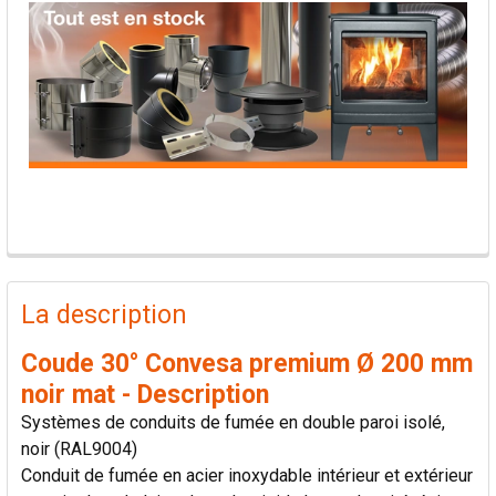
PRODUITS
FRÉQUEMMENT
La description
ACHETÉS
ENSEMBLE:
Coude 30° Convesa premium Ø 200 mm
noir mat - Description
TOUT
Systèmes de conduits de fumée en double paroi isolé,
SÉLECTIONNER
noir (RAL9004)
Conduit de fumée en acier inoxydable intérieur et extérieur
AJOUTER