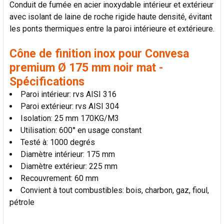
Conduit de fumée en acier inoxydable intérieur et extérieur
LA
SÉLECTION
avec isolant de laine de roche rigide haute densité, évitant
AU PANIER
les ponts thermiques entre la paroi intérieure et extérieure.
Cône de finition inox pour Convesa
premium Ø 175 mm noir mat -
Spécifications
Paroi intérieur: rvs AISI 316
Paroi extérieur: rvs AISI 304
Isolation: 25 mm 170KG/M3
Utilisation: 600° en usage constant
Testé à: 1000 degrés
Diamètre intérieur: 175 mm
Diamètre extérieur: 225 mm
Recouvrement: 60 mm
Convient à tout combustibles: bois, charbon, gaz, fioul,
pétrole