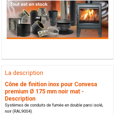
PRODUITS
FRÉQUEMMENT
La description
ACHETÉS
ENSEMBLE:
Cône de finition inox pour Convesa
premium Ø 175 mm noir mat -
TOUT
Description
SÉLECTIONNER
Systèmes de conduits de fumée en double paroi isolé,
noir (RAL9004).
AJOUTER