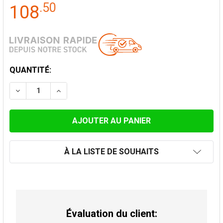
.
50
108
STOCK
QUANTITÉ:
ACTUEL:
DIMINUER LA QUANTITÉ DE CÔNE DE FINITION INOX 
AUGMENTER LA QUANTITÉ DE CÔNE DE FIN
À LA LISTE DE SOUHAITS
Évaluation du client: