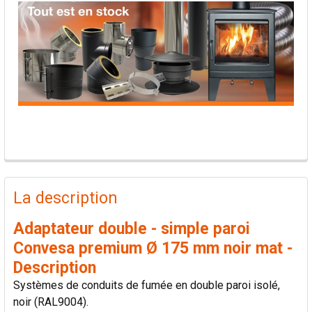
PRODUITS
FRÉQUEMMENT
La description
ACHETÉS
ENSEMBLE:
Adaptateur double - simple paroi
Convesa premium Ø 175 mm noir mat -
TOUT
Description
SÉLECTIONNER
Systèmes de conduits de fumée en double paroi isolé,
noir (RAL9004).
AJOUTER