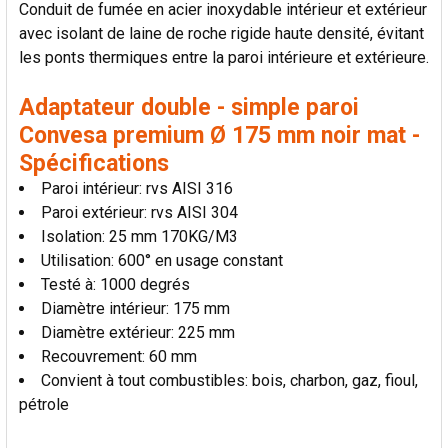
Conduit de fumée en acier inoxydable intérieur et extérieur
LA
SÉLECTION
avec isolant de laine de roche rigide haute densité, évitant
AU PANIER
les ponts thermiques entre la paroi intérieure et extérieure.
Adaptateur double - simple paroi
Convesa premium Ø 175 mm noir mat -
Spécifications
Paroi intérieur: rvs AISI 316
Paroi extérieur: rvs AISI 304
Isolation: 25 mm 170KG/M3
Utilisation: 600° en usage constant
Testé à: 1000 degrés
Diamètre intérieur: 175 mm
Diamètre extérieur: 225 mm
Recouvrement: 60 mm
Convient à tout combustibles: bois, charbon, gaz, fioul,
pétrole