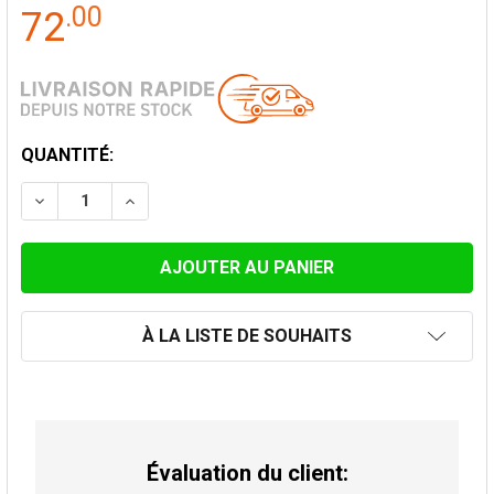
.
00
72
STOCK
QUANTITÉ:
ACTUEL:
DIMINUER LA QUANTITÉ DE ADAPTATEUR DOUBLE - S
AUGMENTER LA QUANTITÉ DE ADAPTATEUR 
À LA LISTE DE SOUHAITS
Évaluation du client: