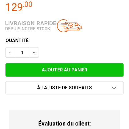
.
00
129
STOCK
QUANTITÉ:
ACTUEL:
DIMINUER LA QUANTITÉ DE LONGUEUR TÉLESCOPIQUE
AUGMENTER LA QUANTITÉ DE LONGUEUR T
À LA LISTE DE SOUHAITS
Évaluation du client: