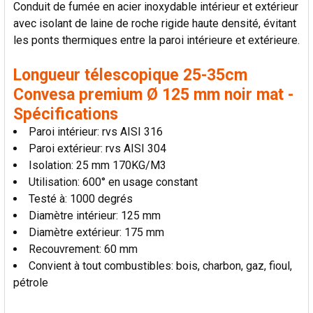
Conduit de fumée en acier inoxydable intérieur et extérieur
LA
SÉLECTION
avec isolant de laine de roche rigide haute densité, évitant
AU PANIER
les ponts thermiques entre la paroi intérieure et extérieure.
Longueur télescopique 25-35cm
Convesa premium Ø 125 mm noir mat -
Spécifications
Paroi intérieur: rvs AISI 316
Paroi extérieur: rvs AISI 304
Isolation: 25 mm 170KG/M3
Utilisation: 600° en usage constant
Testé à: 1000 degrés
Diamètre intérieur: 125 mm
Diamètre extérieur: 175 mm
Recouvrement: 60 mm
Convient à tout combustibles: bois, charbon, gaz, fioul,
pétrole