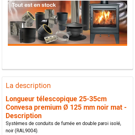
PRODUITS
FRÉQUEMMENT
La description
ACHETÉS
ENSEMBLE:
Longueur télescopique 25-35cm
Convesa premium Ø 125 mm noir mat -
TOUT
Description
SÉLECTIONNER
Systèmes de conduits de fumée en double paroi isolé,
noir (RAL9004).
AJOUTER