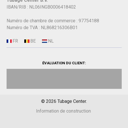
Tubage Center B.V.
IBAN/RIB : NL06INGB0006418402
Numéro de chambre de commerce : 97754188
Numéro de TVA : NL868216306B01
ÉVALUATION DU CLIENT:
©
2026
Tubage Center.
Information de construction