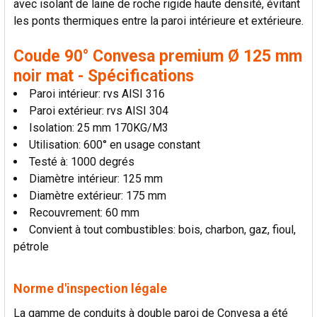
avec isolant de laine de roche rigide haute densité, évitant
LA
SÉLECTION
les ponts thermiques entre la paroi intérieure et extérieure.
AU PANIER
Coude 90° Convesa premium Ø 125 mm
noir mat - Spécifications
Paroi intérieur: rvs AISI 316
Paroi extérieur: rvs AISI 304
Isolation: 25 mm 170KG/M3
Utilisation: 600° en usage constant
Testé à: 1000 degrés
Diamètre intérieur: 125 mm
Diamètre extérieur: 175 mm
Recouvrement: 60 mm
Convient à tout combustibles: bois, charbon, gaz, fioul,
pétrole
Norme d'inspection légale
La gamme de conduits à double paroi de Convesa a été