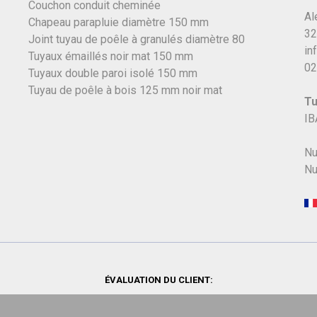
Couchon conduit cheminée
Al
Chapeau parapluie diamètre 150 mm
32
Joint tuyau de poêle à granulés diamètre 80
in
Tuyaux émaillés noir mat 150 mm
02
Tuyaux double paroi isolé 150 mm
Tuyau de poêle à bois 125 mm noir mat
Tu
IB
Nu
Nu
ÉVALUATION DU CLIENT: