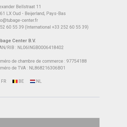
exander Bellstraat 11
61 LX Oud - Beijerland, Pays-Bas
fo@tubage-center.fr
52 60 55 39
(International
+33 252 60 55 39)
bage Center B.V.
AN/RIB : NL06INGB0006418402
méro de chambre de commerce : 97754188
méro de TVA : NL868216306B01