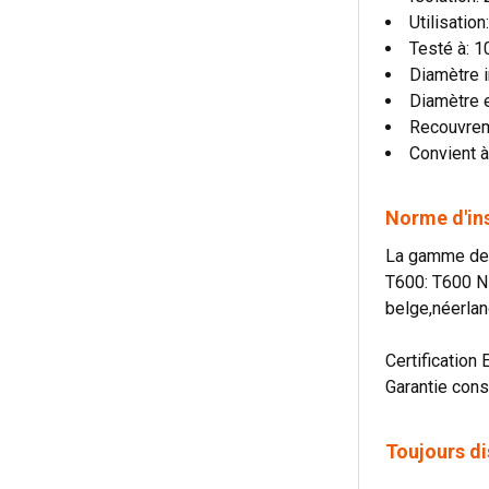
Utilisatio
Testé à: 
Diamètre i
Diamètre 
Recouvre
Convient à
Norme d'in
La gamme de c
T600: T600 N
belge,néerlan
Certification 
Garantie cons
Toujours di