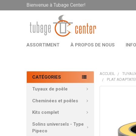
Bienvenue à Tubage Center!
ASSORTIMENT
À PROPOS DE NOUS
INF
ACCUEIL
TUYAUX
CATÉGORIES
PLAT ADAPTATE
Tuyaux de poêle
PRODUITS
FRÉQUEMMEN
Cheminées et poêles
ACHETÉS
ENSEMBLE:
Kits complet
Solins universels - Type
TOUT
Pipeco
SÉLECTIONNE