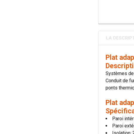
LA DESCRIP
Plat ada
Descript
Systèmes de 
Conduit de fu
ponts thermiqu
Plat ada
Spécific
Paroi inté
Paroi exté
Isolation