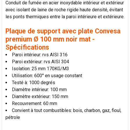
Conduit de fumée en acier inoxydable intérieur et extérieur
LA
SÉLECTION
avec isolant de laine de roche rigide haute densité, évitant
AU PANIER
les ponts thermiques entre la paroi intérieure et extérieure.
Plaque de support avec plate Convesa
premium Ø 100 mm noir mat -
Spécifications
Paroi intérieur: rvs AISI 316
Paroi extérieur: rvs AISI 304
Isolation: 25 mm 170KG/M3
Utilisation: 600° en usage constant
Testé à: 1000 degrés
Diamètre intérieur: 100 mm
Diamètre extérieur: 150 mm
Recouvrement: 60 mm
Convient à tout combustibles: bois, charbon, gaz, fioul,
pétrole