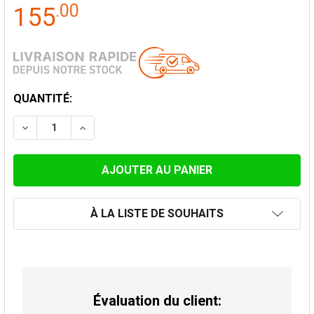
.
00
155
STOCK
QUANTITÉ:
ACTUEL:
DIMINUER LA QUANTITÉ DE PLAQUE DE SUPPORT AVE
AUGMENTER LA QUANTITÉ DE PLAQUE DE 
À LA LISTE DE SOUHAITS
Évaluation du client: