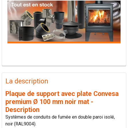
PRODUITS
FRÉQUEMMENT
La description
ACHETÉS
ENSEMBLE:
Plaque de support avec plate Convesa
premium Ø 100 mm noir mat -
TOUT
Description
SÉLECTIONNER
Systèmes de conduits de fumée en double paroi isolé,
noir (RAL9004).
AJOUTER