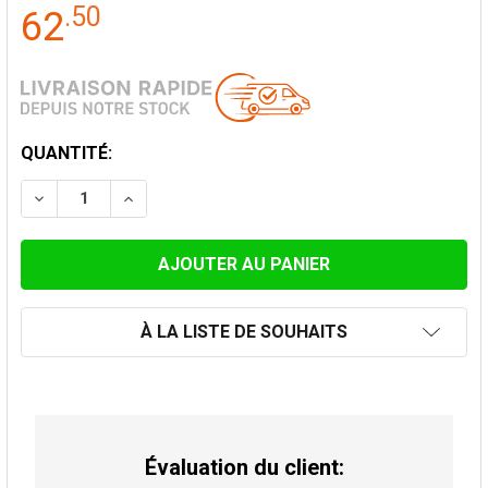
.
50
62
STOCK
QUANTITÉ:
ACTUEL:
DIMINUER LA QUANTITÉ DE PIÈCE D'ÉCOULEMENT CO
AUGMENTER LA QUANTITÉ DE PIÈCE D'ÉCO
À LA LISTE DE SOUHAITS
Évaluation du client: