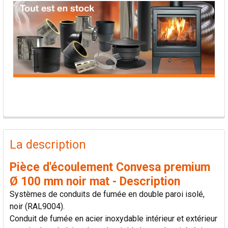
PRODUITS
FRÉQUEMMENT
La description
ACHETÉS
ENSEMBLE:
Pièce d'écoulement Convesa premium
Ø 100 mm noir mat - Description
TOUT
Systèmes de conduits de fumée en double paroi isolé,
SÉLECTIONNER
noir (RAL9004).
Conduit de fumée en acier inoxydable intérieur et extérieur
AJOUTER