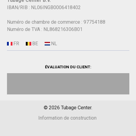
Tubage Center B.V.
IBAN/RIB : NL06INGB0006418402
Numéro de chambre de commerce : 97754188
Numéro de TVA : NL868216306B01
ÉVALUATION DU CLIENT:
©
2026
Tubage Center.
Information de construction