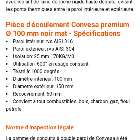
avec isolant de laine de roche rigide haute densité, évitant
LA
SÉLECTION
les ponts thermiques entre la paroi intérieure et extérieure.
AU PANIER
Pièce d'écoulement Convesa premium
Ø 100 mm noir mat - Spécifications
Paroi intérieur: rvs AISI 316
Paroi extérieur: rvs AISI 304
Isolation: 25 mm 170KG/M3
Utilisation: 600° en usage constant
Testé à: 1000 degrés
Diamètre intérieur: 100 mm
Diamètre extérieur: 150 mm
Recouvrement: 60 mm
Convient à tout combustibles: bois, charbon, gaz, fioul,
pétrole
Norme d'inspection légale
La gamme de conduits à double paroi de Convesa a été