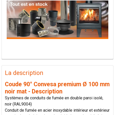
PRODUITS
FRÉQUEMMENT
La description
ACHETÉS
ENSEMBLE:
Coude 90° Convesa premium Ø 100 mm
noir mat - Description
TOUT
Systèmes de conduits de fumée en double paroi isolé,
SÉLECTIONNER
noir (RAL9004)
Conduit de fumée en acier inoxydable intérieur et extérieur
AJOUTER