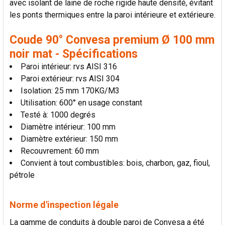
avec isolant de laine de roche rigide haute densité, évitant
LA
SÉLECTION
les ponts thermiques entre la paroi intérieure et extérieure.
AU PANIER
Coude 90° Convesa premium Ø 100 mm
noir mat - Spécifications
Paroi intérieur: rvs AISI 316
Paroi extérieur: rvs AISI 304
Isolation: 25 mm 170KG/M3
Utilisation: 600° en usage constant
Testé à: 1000 degrés
Diamètre intérieur: 100 mm
Diamètre extérieur: 150 mm
Recouvrement: 60 mm
Convient à tout combustibles: bois, charbon, gaz, fioul,
pétrole
Norme d'inspection légale
La gamme de conduits à double paroi de Convesa a été