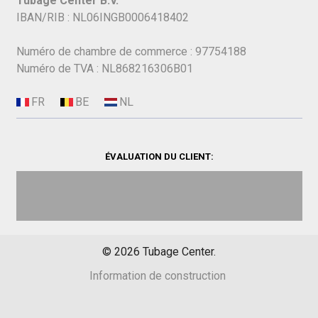
Tubage Center B.V.
IBAN/RIB : NL06INGB0006418402
Numéro de chambre de commerce : 97754188
Numéro de TVA : NL868216306B01
ÉVALUATION DU CLIENT:
©
2026
Tubage Center.
Information de construction