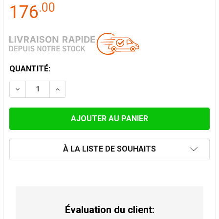
.
00
176
STOCK
QUANTITÉ:
ACTUEL:
DIMINUER LA QUANTITÉ DE COUDE 90° CONVESA PREM
AUGMENTER LA QUANTITÉ DE COUDE 90° C
À LA LISTE DE SOUHAITS
Évaluation du client: