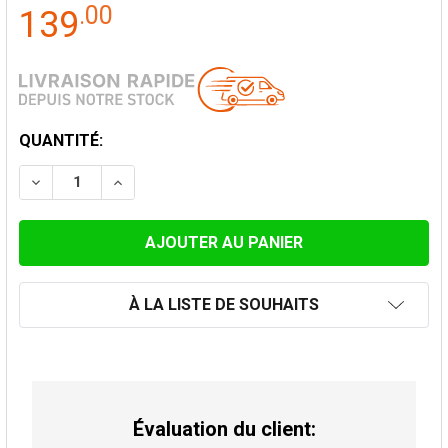
.
00
139
STOCK
QUANTITÉ:
ACTUEL:
DIMINUER LA QUANTITÉ DE COUDE 40° CONVESA PREM
AUGMENTER LA QUANTITÉ DE COUDE 40° C
À LA LISTE DE SOUHAITS
Évaluation du client: