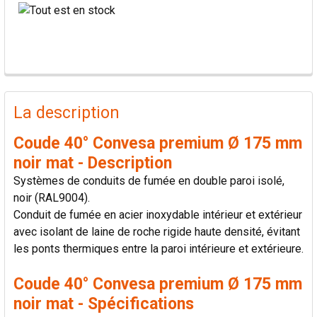
PRODUITS
FRÉQUEMMENT
La description
ACHETÉS
ENSEMBLE:
Coude 40° Convesa premium Ø 175 mm
noir mat - Description
TOUT
Systèmes de conduits de fumée en double paroi isolé,
SÉLECTIONNER
noir (RAL9004).
Conduit de fumée en acier inoxydable intérieur et extérieur
AJOUTER
avec isolant de laine de roche rigide haute densité, évitant
LA
SÉLECTION
les ponts thermiques entre la paroi intérieure et extérieure.
AU PANIER
Coude 40° Convesa premium Ø 175 mm
noir mat - Spécifications