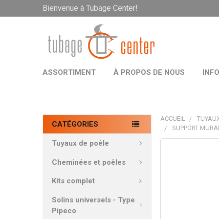
Bienvenue à Tubage Center!
ASSORTIMENT
À PROPOS DE NOUS
INF
ACCUEIL
TUYAUX
CATÉGORIES
SUPPORT MURAL
Tuyaux de poêle
PRODUITS
FRÉQUEMMEN
Cheminées et poêles
ACHETÉS
ENSEMBLE:
Kits complet
Solins universels - Type
TOUT
Pipeco
SÉLECTIONNE