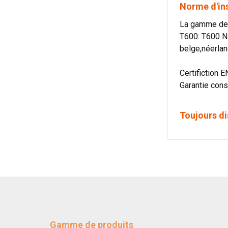
Norme d'in
La gamme de c
T600: T600 N
belge,néerlan
Certifiction E
Garantie cons
Toujours di
Gamme de produits