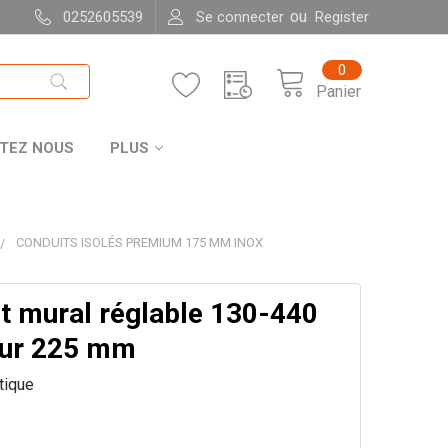
ou
0252605539
Se connecter
Register
0
Panier
TEZ NOUS
PLUS
CONDUITS ISOLÉS PREMIUM 175 MM INOX
t mural réglable 130-440
ur 225 mm
itique