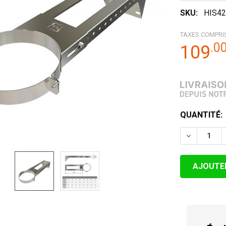
SKU:
HIS42
TAXES COMPRI
.
0
109
STOCK
QUANTITÉ:
ACTUEL:
DIMINUER