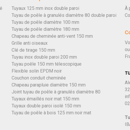
vé
Tuyaux 125 mm inox double paroi
À 
Tuyau de poêle à granulés diamètre 80 double paroi
Co
Tuyau de poêle diamètre 100 mm
Tuyau de poêle diamètre 180 mm
C
Chapeau de cheminée anti-vent 150 mm
Vo
Grille anti oiseaux
ou
Clé de tirage 150 mm
Fr
Tuyau inox double paroi 200 mm
Tuyau poêle 150 mm télescopique
Flexible solin EPDM noir
T
Couchon conduit cheminée
Al
Chapeau parapluie diamètre 150 mm
32
Joint tuyau de poêle à granulés diamètre 80
in
Tuyaux émaillés noir mat 150 mm
02
Tuyaux double paroi isolé 150 mm
Tuyau de poêle à bois 125 mm noir mat
Tu
IB