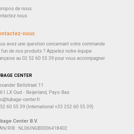
propos de nous
ntactez nous
ontactez-nous
us avez une question concernant votre commande
 l'un de nos produits ? Appelez notre équipe
ançaise au
02 52 60 55 39
pour vous accompagner
UBAGE CENTER
exander Bellstraat 11
61 LX Oud - Beijerland, Pays-Bas
fo@tubage-center.fr
52 60 55 39
(International
+33 252 60 55 39)
bage Center B.V.
AN/RIB : NL06INGB0006418402