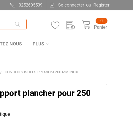
ou
0252605539
Se connecter
Register
0
Panier
TEZ NOUS
PLUS
CONDUITS ISOLÉS PREMIUM 200 MM INOX
upport plancher pour 250
itique