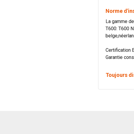
Norme d'in
La gamme de c
T600: T600 N
belge,néerlan
Certification 
Garantie cons
Toujours di