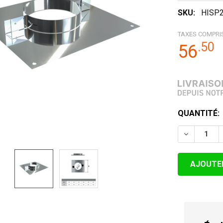
SKU:
HISP
TAXES COMPRI
.
50
56
STOCK
QUANTITÉ:
ACTUEL:
DIMINUER