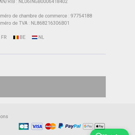
AN/RIB : NL06INGB0006418402
méro de chambre de commerce : 97754188
méro de TVA : NL868216306B01
ions