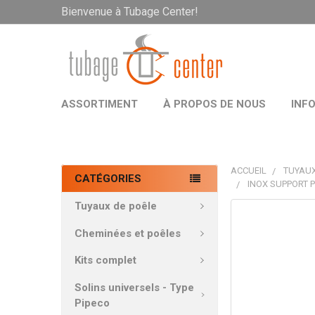
Bienvenue à Tubage Center!
ASSORTIMENT
À PROPOS DE NOUS
INF
ACCUEIL
TUYAUX
CATÉGORIES
INOX SUPPORT 
Tuyaux de poêle
PRODUITS
FRÉQUEMMEN
Cheminées et poêles
ACHETÉS
ENSEMBLE:
Kits complet
Solins universels - Type
TOUT
Pipeco
SÉLECTIONNE