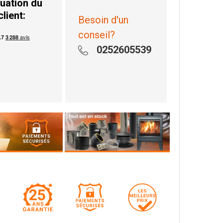
uation du
client:
Besoin d'un
conseil?
0252605539