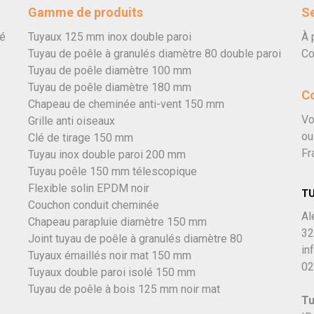
Gamme de produits
Se
vé
Tuyaux 125 mm inox double paroi
À 
Tuyau de poêle à granulés diamètre 80 double paroi
Co
Tuyau de poêle diamètre 100 mm
Tuyau de poêle diamètre 180 mm
C
Chapeau de cheminée anti-vent 150 mm
Vo
Grille anti oiseaux
ou
Clé de tirage 150 mm
Fr
Tuyau inox double paroi 200 mm
Tuyau poêle 150 mm télescopique
Flexible solin EPDM noir
T
Couchon conduit cheminée
Al
Chapeau parapluie diamètre 150 mm
32
Joint tuyau de poêle à granulés diamètre 80
in
Tuyaux émaillés noir mat 150 mm
02
Tuyaux double paroi isolé 150 mm
Tuyau de poêle à bois 125 mm noir mat
Tu