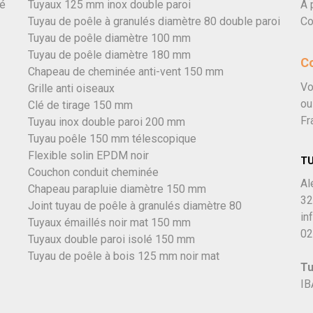
vé
Tuyaux 125 mm inox double paroi
À 
Tuyau de poêle à granulés diamètre 80 double paroi
Co
Tuyau de poêle diamètre 100 mm
Tuyau de poêle diamètre 180 mm
C
Chapeau de cheminée anti-vent 150 mm
Vo
Grille anti oiseaux
ou
Clé de tirage 150 mm
Fr
Tuyau inox double paroi 200 mm
Tuyau poêle 150 mm télescopique
Flexible solin EPDM noir
T
Couchon conduit cheminée
Al
Chapeau parapluie diamètre 150 mm
32
Joint tuyau de poêle à granulés diamètre 80
in
Tuyaux émaillés noir mat 150 mm
02
Tuyaux double paroi isolé 150 mm
Tuyau de poêle à bois 125 mm noir mat
Tu
IB