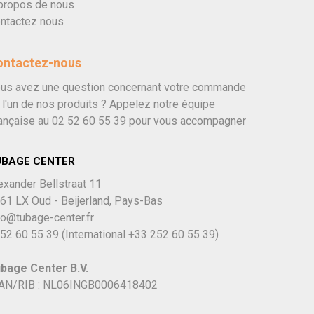
propos de nous
ntactez nous
ontactez-nous
us avez une question concernant votre commande
 l'un de nos produits ? Appelez notre équipe
ançaise au
02 52 60 55 39
pour vous accompagner
UBAGE CENTER
exander Bellstraat 11
61 LX Oud - Beijerland, Pays-Bas
fo@tubage-center.fr
52 60 55 39
(International
+33 252 60 55 39)
bage Center B.V.
AN/RIB : NL06INGB0006418402