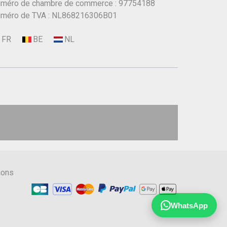
méro de chambre de commerce : 97754188
méro de TVA : NL868216306B01
ions
WhatsApp