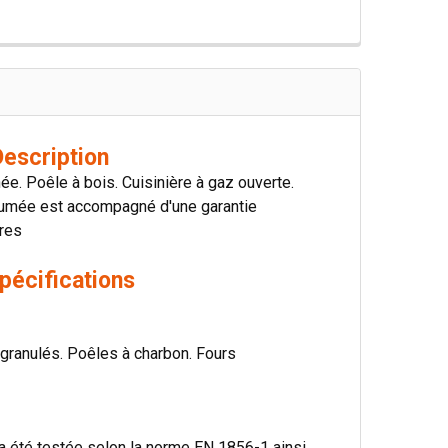
Description
e. Poêle à bois. Cuisinière à gaz ouverte.
e fumée est accompagné d'une garantie
tres
pécifications
à granulés. Poêles à charbon. Fours
a été testée selon la norme EN 1856-1 ainsi