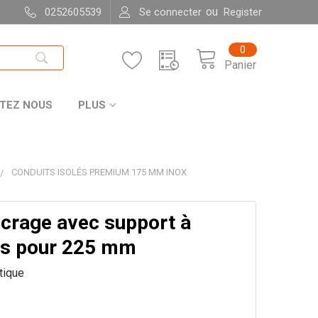
ou
0252605539
Se connecter
Register
0
Panier
TEZ NOUS
PLUS
CONDUITS ISOLÉS PREMIUM 175 MM INOX
ncrage avec support à
s pour 225 mm
itique