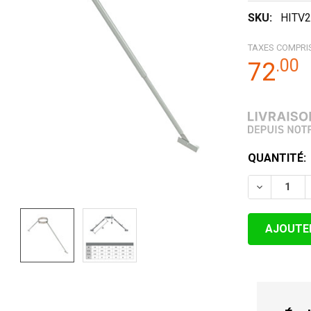
SKU:
HITV2
TAXES COMPRI
.
00
72
STOCK
QUANTITÉ:
ACTUEL:
DIMINUER 