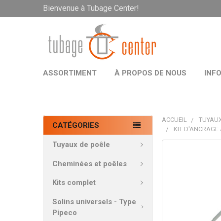
Bienvenue à Tubage Center!
ASSORTIMENT
À PROPOS DE NOUS
INF
ACCUEIL
TUYAUX
CATÉGORIES
KIT D'ANCRAGE
Tuyaux de poêle
PRODUITS
FRÉQUEMMEN
Cheminées et poêles
ACHETÉS
ENSEMBLE:
Kits complet
Solins universels - Type
TOUT
Pipeco
SÉLECTIONNE