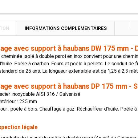
TION
INFORMATIONS COMPLÉMENTAIRES
crage avec support à haubans DW 175 mm - 
 cheminée isolé à double paroi en inox convient pour une cheminé
'huile. Poêle à charbon. Fours et poêle à pellets. Le conduit d
standard de 25 ans. La longueur extensible est de 1,25 à 2,3 mè
crage avec support à haubans DP 175 mm - S
 acier inoxydable AISI 316 / Galvanisé
ntérieur : 225 mm
our : poêle à bois. Chauffage à gaz. Réchauffeur d'huile. Poêle 
spection légale
roduits de tuyaux de poêle à double paroi (Avant) de Convesa 