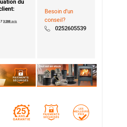
uation du
client:
Besoin d'un
conseil?
0252605539