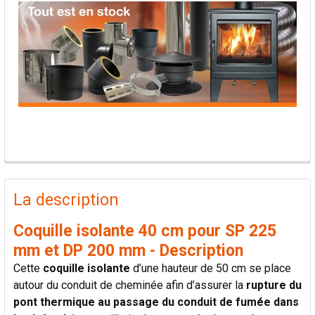
PRODUITS
FRÉQUEMMENT
La description
ACHETÉS
ENSEMBLE:
Coquille isolante 40 cm pour SP 225
mm et DP 200 mm - Description
TOUT
Cette
coquille isolante
d’une hauteur de 50 cm se place
SÉLECTIONNER
autour du conduit de cheminée afin d’assurer la
rupture du
pont thermique au passage du conduit de fumée dans
AJOUTER