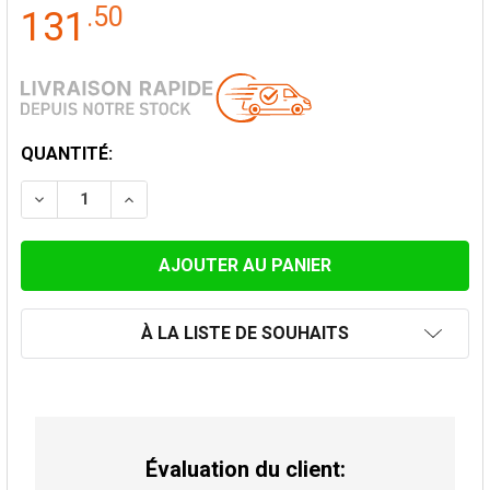
.
50
131
STOCK
QUANTITÉ:
ACTUEL:
DIMINUER LA QUANTITÉ DE COQUILLE ISOLANTE 40 CM
AUGMENTER LA QUANTITÉ DE COQUILLE ISO
À LA LISTE DE SOUHAITS
Évaluation du client: