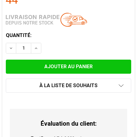
44
STOCK
QUANTITÉ:
ACTUEL:
DIMINUER LA QUANTITÉ DE PLAQUE DE FINITION 45-60
AUGMENTER LA QUANTITÉ DE PLAQUE DE FI
À LA LISTE DE SOUHAITS
Évaluation du client: