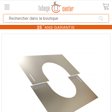
★
25
ANS GARANTIE