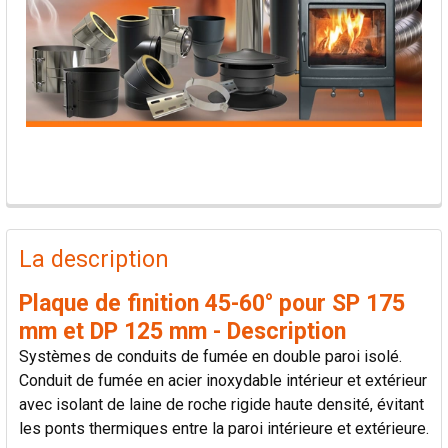
PRODUITS
FRÉQUEMMENT
La description
ACHETÉS
ENSEMBLE:
Plaque de finition 45-60° pour SP 175
mm et DP 125 mm - Description
TOUT
Systèmes de conduits de fumée en double paroi isolé.
SÉLECTIONNER
Conduit de fumée en acier inoxydable intérieur et extérieur
avec isolant de laine de roche rigide haute densité, évitant
AJOUTER
les ponts thermiques entre la paroi intérieure et extérieure.
LA
SÉLECTION