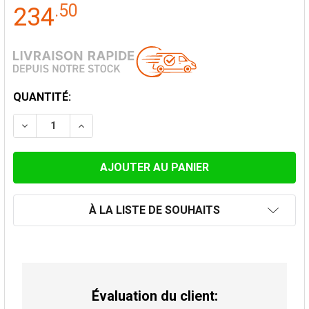
.
50
234
STOCK
QUANTITÉ:
ACTUEL:
DIMINUER LA QUANTITÉ DE CHAPEAU ASPIRATEUR ROT
AUGMENTER LA QUANTITÉ DE CHAPEAU ASP
À LA LISTE DE SOUHAITS
Évaluation du client: