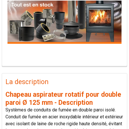
PRODUITS
FRÉQUEMMENT
La description
ACHETÉS
ENSEMBLE:
Chapeau aspirateur rotatif pour double
paroi Ø 125 mm - Description
TOUT
Systèmes de conduits de fumée en double paroi isolé.
SÉLECTIONNER
Conduit de fumée en acier inoxydable intérieur et extérieur
avec isolant de laine de roche rigide haute densité, évitant
AJOUTER