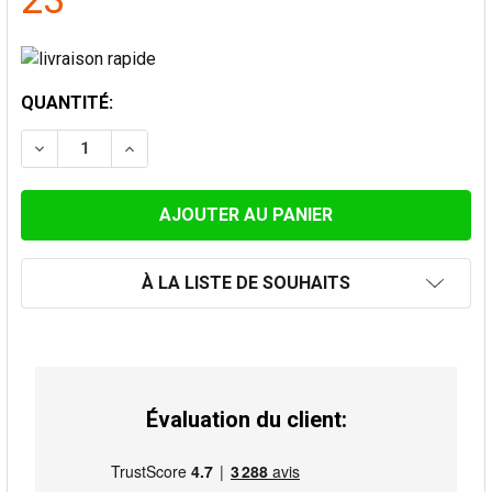
23
STOCK
QUANTITÉ:
ACTUEL:
DIMINUER LA QUANTITÉ DE PLAQUE DISTANCE SÉCURI
AUGMENTER LA QUANTITÉ DE PLAQUE DIST
À LA LISTE DE SOUHAITS
Évaluation du client: