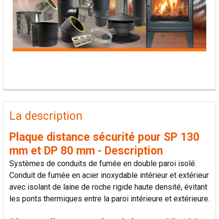
PRODUITS
FRÉQUEMMENT
La description
ACHETÉS
ENSEMBLE:
Plaque distance sécurité pour SP 130
mm et DP 80 mm - Description
TOUT
Systèmes de conduits de fumée en double paroi isolé.
SÉLECTIONNER
Conduit de fumée en acier inoxydable intérieur et extérieur
avec isolant de laine de roche rigide haute densité, évitant
AJOUTER
les ponts thermiques entre la paroi intérieure et extérieure.
LA
SÉLECTION
AU PANIER