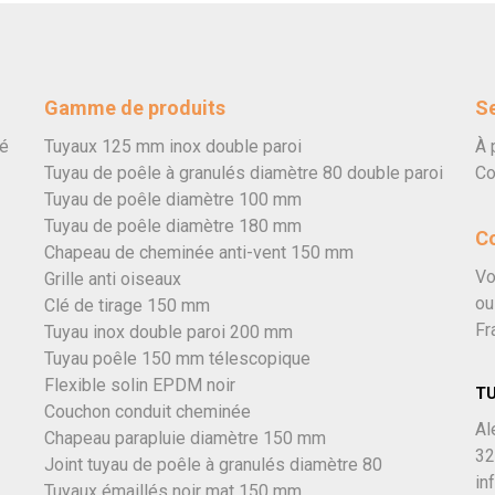
Gamme de produits
Se
vé
Tuyaux 125 mm inox double paroi
À 
Tuyau de poêle à granulés diamètre 80 double paroi
Co
Tuyau de poêle diamètre 100 mm
Tuyau de poêle diamètre 180 mm
C
Chapeau de cheminée anti-vent 150 mm
Vo
Grille anti oiseaux
ou
Clé de tirage 150 mm
Fr
Tuyau inox double paroi 200 mm
Tuyau poêle 150 mm télescopique
Flexible solin EPDM noir
T
Couchon conduit cheminée
Al
Chapeau parapluie diamètre 150 mm
32
Joint tuyau de poêle à granulés diamètre 80
in
Tuyaux émaillés noir mat 150 mm