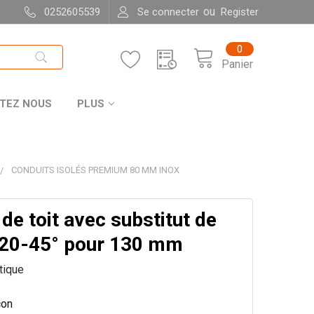
ou
0252605539
Se connecter
Register
0
Panier
TEZ NOUS
PLUS
CONDUITS ISOLÉS PREMIUM 80 MM INOX
de toit avec substitut de
20-45° pour 130 mm
itique