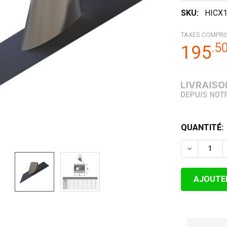
SKU:
HICX
TAXES COMPRI
.
5
195
STOCK
QUANTITÉ:
ACTUEL:
DIMINUER 