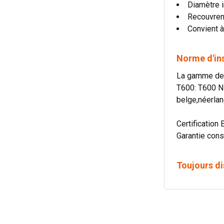
Diamètre i
Recouvre
Convient à
Norme d'in
La gamme de c
T600: T600 N
belge,néerlan
Certification 
Garantie cons
Toujours di