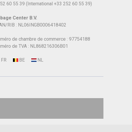
52 60 55 39
(International
+33 252 60 55 39)
bage Center B.V.
AN/RIB : NL06INGB0006418402
méro de chambre de commerce : 97754188
méro de TVA : NL868216306B01