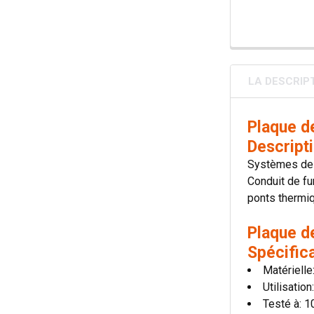
LA DESCRIP
Plaque d
Descript
Systèmes de 
Conduit de fu
ponts thermiqu
Plaque d
Spécific
Matérielle
Utilisatio
Testé à: 