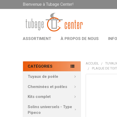
Bienvenue à Tubage Center!
ASSORTIMENT
À PROPOS DE NOUS
INF
ACCUEIL
TUYAUX
CATÉGORIES
PLAQUE DE TOIT
Tuyaux de poêle
PRODUITS
FRÉQUEMMEN
Cheminées et poêles
ACHETÉS
ENSEMBLE:
Kits complet
Solins universels - Type
TOUT
Pipeco
SÉLECTIONNE