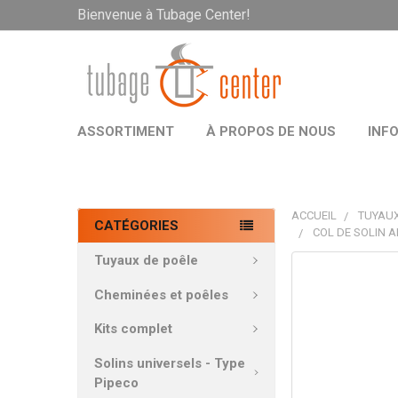
Bienvenue à Tubage Center!
ASSORTIMENT
À PROPOS DE NOUS
INF
ACCUEIL
TUYAUX
CATÉGORIES
COL DE SOLIN A
Tuyaux de poêle
PRODUITS
FRÉQUEMMEN
Cheminées et poêles
ACHETÉS
ENSEMBLE:
Kits complet
Solins universels - Type
TOUT
Pipeco
SÉLECTIONNE