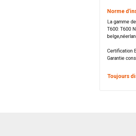
Norme d'in
La gamme de c
T600: T600 N
belge,néerlan
Certification 
Garantie cons
Toujours di