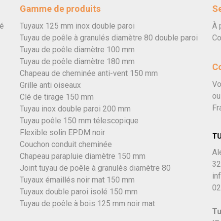
Gamme de produits
Se
vé
Tuyaux 125 mm inox double paroi
À 
Tuyau de poêle à granulés diamètre 80 double paroi
Co
Tuyau de poêle diamètre 100 mm
Tuyau de poêle diamètre 180 mm
C
Chapeau de cheminée anti-vent 150 mm
Vo
Grille anti oiseaux
ou
Clé de tirage 150 mm
Fr
Tuyau inox double paroi 200 mm
Tuyau poêle 150 mm télescopique
Flexible solin EPDM noir
T
Couchon conduit cheminée
Al
Chapeau parapluie diamètre 150 mm
32
Joint tuyau de poêle à granulés diamètre 80
in
Tuyaux émaillés noir mat 150 mm
02
Tuyaux double paroi isolé 150 mm
Tuyau de poêle à bois 125 mm noir mat
Tu