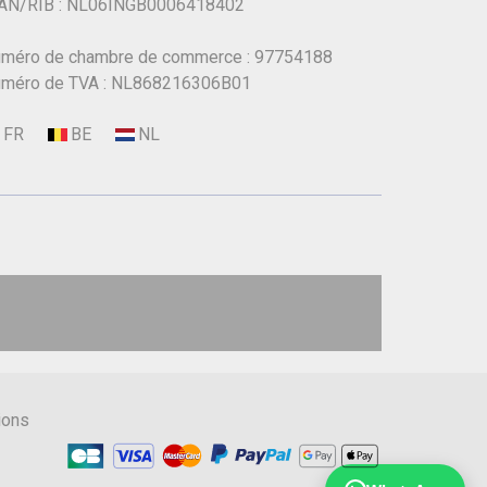
AN/RIB : NL06INGB0006418402
méro de chambre de commerce : 97754188
méro de TVA : NL868216306B01
ions