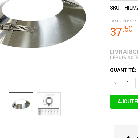
SKU:
HILM
TAXES COMPRI
.
50
37
STOCK
QUANTITÉ:
ACTUEL:
DIMINUER 