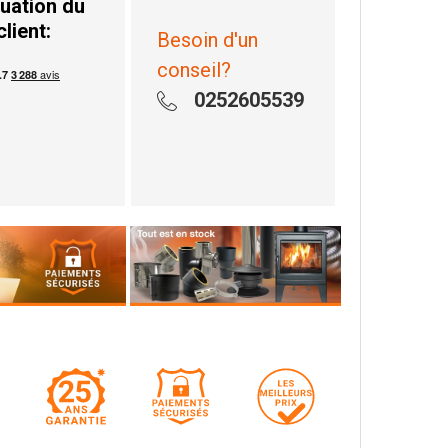
uation du
client:
Besoin d'un
conseil?
0252605539