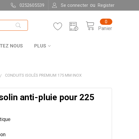
ou
0252605539
Se connecter
Register
0
Panier
TEZ NOUS
PLUS
CONDUITS ISOLÉS PREMIUM 175 MM INOX
solin anti-pluie pour 225
itique