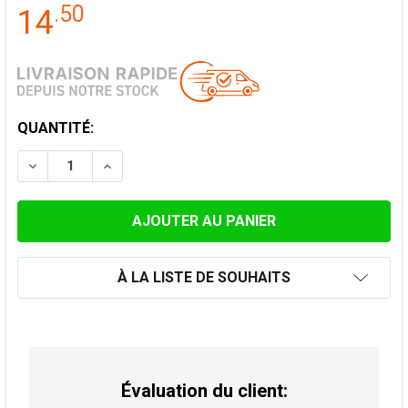
.
50
14
STOCK
QUANTITÉ:
ACTUEL:
DIMINUER LA QUANTITÉ DE BRIDE DE SECURITÉ CONV
AUGMENTER LA QUANTITÉ DE BRIDE DE SE
À LA LISTE DE SOUHAITS
Évaluation du client: