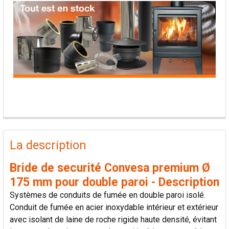
PRODUITS
FRÉQUEMMENT
La description
ACHETÉS
ENSEMBLE:
Bride de securité Convesa premium Ø
175 mm pour double paroi - Description
TOUT
Systèmes de conduits de fumée en double paroi isolé.
SÉLECTIONNER
Conduit de fumée en acier inoxydable intérieur et extérieur
avec isolant de laine de roche rigide haute densité, évitant
AJOUTER