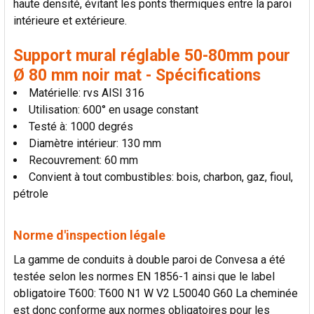
haute densité, évitant les ponts thermiques entre la paroi
LA
SÉLECTION
intérieure et extérieure.
AU PANIER
Support mural réglable 50-80mm pour
Ø 80 mm noir mat - Spécifications
Matérielle: rvs AISI 316
Utilisation: 600° en usage constant
Testé à: 1000 degrés
Diamètre intérieur: 130 mm
Recouvrement: 60 mm
Convient à tout combustibles: bois, charbon, gaz, fioul,
pétrole
Norme d'inspection légale
La gamme de conduits à double paroi de Convesa a été
testée selon les normes EN 1856-1 ainsi que le label
obligatoire T600: T600 N1 W V2 L50040 G60 La cheminée
est donc conforme aux normes obligatoires pour les