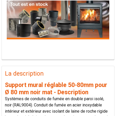
PRODUITS
FRÉQUEMMENT
La description
ACHETÉS
ENSEMBLE:
Support mural réglable 50-80mm pour
Ø 80 mm noir mat - Description
TOUT
Systèmes de conduits de fumée en double paroi isolé,
SÉLECTIONNER
noir (RAL9004). Conduit de fumée en acier inoxydable
intérieur et extérieur avec isolant de laine de roche rigide
AJOUTER