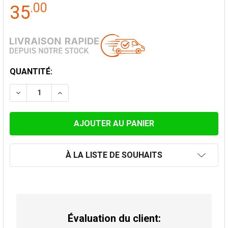
.
00
35
STOCK
QUANTITÉ:
ACTUEL:
DIMINUER LA QUANTITÉ DE SUPPORT MURAL RÉGLABL
AUGMENTER LA QUANTITÉ DE SUPPORT MUR
À LA LISTE DE SOUHAITS
Évaluation du client: