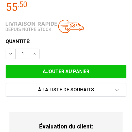
.
50
55
STOCK
QUANTITÉ:
ACTUEL:
DIMINUER LA QUANTITÉ DE SUPPORT MURAL RÉGLABL
AUGMENTER LA QUANTITÉ DE SUPPORT MUR
À LA LISTE DE SOUHAITS
Évaluation du client: