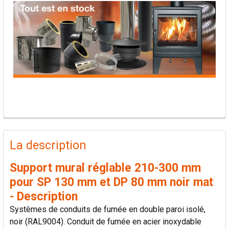
PRODUITS
FRÉQUEMMENT
La description
ACHETÉS
ENSEMBLE:
Support mural réglable 210-300 mm
pour SP 130 mm et DP 80 mm noir mat
TOUT
- Description
SÉLECTIONNER
Systèmes de conduits de fumée en double paroi isolé,
noir (RAL9004). Conduit de fumée en acier inoxydable
AJOUTER