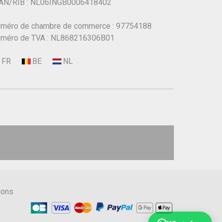
AN/RIB : NL06INGB0006418402
méro de chambre de commerce : 97754188
méro de TVA : NL868216306B01
ions