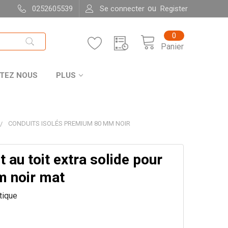
ou
0252605539
Se connecter
Register
0
Panier
TEZ NOUS
PLUS
CONDUITS ISOLÉS PREMIUM 80 MM NOIR
 au toit extra solide pour
 noir mat
itique