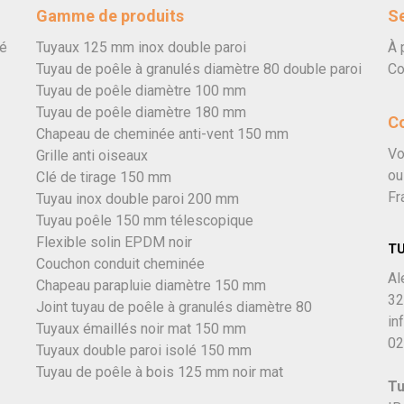
Gamme de produits
Se
vé
Tuyaux 125 mm inox double paroi
À 
Tuyau de poêle à granulés diamètre 80 double paroi
Co
Tuyau de poêle diamètre 100 mm
Tuyau de poêle diamètre 180 mm
C
Chapeau de cheminée anti-vent 150 mm
Vo
Grille anti oiseaux
ou
Clé de tirage 150 mm
Fr
Tuyau inox double paroi 200 mm
Tuyau poêle 150 mm télescopique
Flexible solin EPDM noir
T
Couchon conduit cheminée
Al
Chapeau parapluie diamètre 150 mm
32
Joint tuyau de poêle à granulés diamètre 80
in
Tuyaux émaillés noir mat 150 mm
02
Tuyaux double paroi isolé 150 mm
Tuyau de poêle à bois 125 mm noir mat
Tu