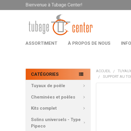
Bienvenue à Tubage Center!
ASSORTIMENT
À PROPOS DE NOUS
INF
ACCUEIL
TUYAUX
CATÉGORIES
SUPPORT AU TO
Tuyaux de poêle
PRODUITS
FRÉQUEMMEN
Cheminées et poêles
ACHETÉS
ENSEMBLE:
Kits complet
Solins universels - Type
TOUT
Pipeco
SÉLECTIONNE