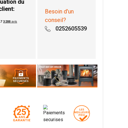
uation du
client:
Besoin d'un
conseil?
0252605539