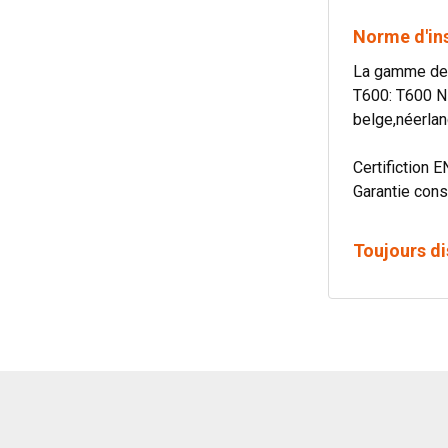
Norme d'in
La gamme de c
T600: T600 N
belge,néerlan
Certifiction E
Garantie cons
Toujours di