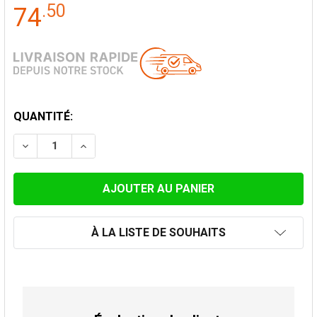
.
50
74
STOCK
QUANTITÉ:
ACTUEL:
DIMINUER LA QUANTITÉ DE SOLIN EN PENTE ALUMINIU
AUGMENTER LA QUANTITÉ DE SOLIN EN PEN
À LA LISTE DE SOUHAITS