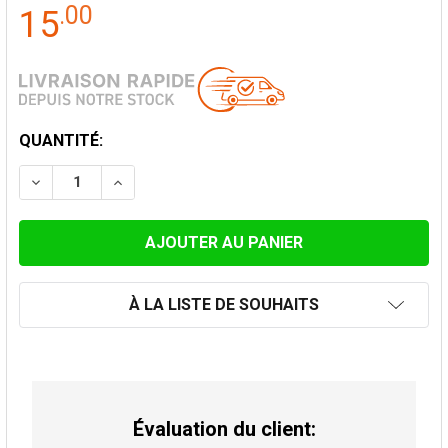
.
00
15
STOCK
QUANTITÉ:
ACTUEL:
DIMINUER LA QUANTITÉ DE BRIDE DE SECURITÉ CONV
AUGMENTER LA QUANTITÉ DE BRIDE DE SE
À LA LISTE DE SOUHAITS
Évaluation du client: