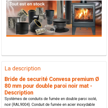
PRODUITS
FRÉQUEMMENT
La description
ACHETÉS
ENSEMBLE:
Bride de securité Convesa premium Ø
80 mm pour double paroi noir mat -
TOUT
Description
SÉLECTIONNER
Systèmes de conduits de fumée en double paroi isolé,
noir (RAL9004). Conduit de fumée en acier inoxydable
AJOUTER