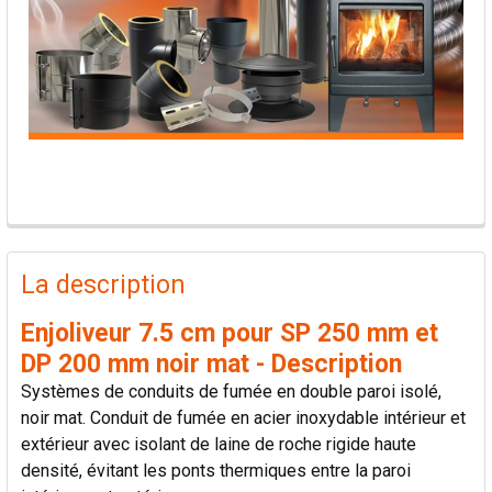
PRODUITS
FRÉQUEMMENT
La description
ACHETÉS
ENSEMBLE:
Enjoliveur 7.5 cm pour SP 250 mm et
DP 200 mm noir mat - Description
TOUT
Systèmes de conduits de fumée en double paroi isolé,
SÉLECTIONNER
noir mat. Conduit de fumée en acier inoxydable intérieur et
extérieur avec isolant de laine de roche rigide haute
AJOUTER
densité, évitant les ponts thermiques entre la paroi
LA
SÉLECTION