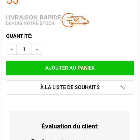
55
STOCK
QUANTITÉ:
ACTUEL:
DIMINUER LA QUANTITÉ DE ENJOLIVEUR 7.5 CM POUR 
AUGMENTER LA QUANTITÉ DE ENJOLIVEUR 7
À LA LISTE DE SOUHAITS
Évaluation du client: