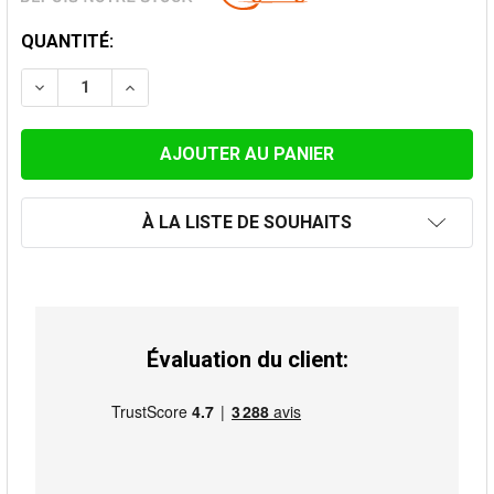
STOCK
QUANTITÉ:
ACTUEL:
DIMINUER LA QUANTITÉ DE COL DE SOLIN AVEC JOINT 
AUGMENTER LA QUANTITÉ DE COL DE SOLIN
À LA LISTE DE SOUHAITS
Évaluation du client: