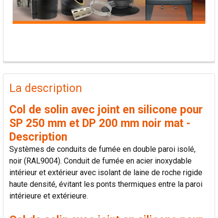
PRODUITS
FRÉQUEMMENT
La description
ACHETÉS
ENSEMBLE:
Col de solin avec joint en silicone pour
SP 250 mm et DP 200 mm noir mat -
TOUT
Description
SÉLECTIONNER
Systèmes de conduits de fumée en double paroi isolé,
noir (RAL9004). Conduit de fumée en acier inoxydable
AJOUTER
intérieur et extérieur avec isolant de laine de roche rigide
LA
SÉLECTION
haute densité, évitant les ponts thermiques entre la paroi
AU PANIER
intérieure et extérieure.