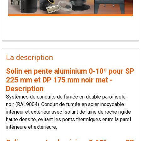
PRODUITS
FRÉQUEMMENT
La description
ACHETÉS
ENSEMBLE:
Solin en pente aluminium 0-10º pour SP
225 mm et DP 175 mm noir mat -
TOUT
Description
SÉLECTIONNER
Systèmes de conduits de fumée en double paroi isolé,
noir (RAL9004). Conduit de fumée en acier inoxydable
AJOUTER
intérieur et extérieur avec isolant de laine de roche rigide
LA
SÉLECTION
haute densité, évitant les ponts thermiques entre la paroi
AU PANIER
intérieure et extérieure.