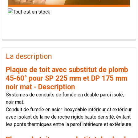
PRODUITS
FRÉQUEMMENT
La description
ACHETÉS
ENSEMBLE:
Plaque de toit avec substitut de plomb
45-60° pour SP 225 mm et DP 175 mm
TOUT
noir mat - Description
SÉLECTIONNER
Systèmes de conduits de fumée en double paroi isolé,
noir mat.
AJOUTER
Conduit de fumée en acier inoxydable intérieur et extérieur
LA
SÉLECTION
avec isolant de laine de roche rigide haute densité, évitant
AU PANIER
les ponts thermiques entre la paroi intérieure et extérieure.