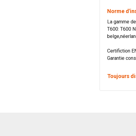
Norme d'in
La gamme de c
T600: T600 N
belge,néerlan
Certifiction E
Garantie cons
Toujours di