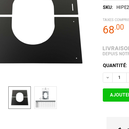
SKU:
HIPE
TAXES COMPRI
.
00
68
STOCK
QUANTITÉ:
ACTUEL:
DIMINUER 