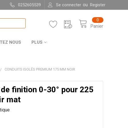
ou
0252605539
Se connecter
Register
0
Panier
TEZ NOUS
PLUS
CONDUITS ISOLÉS PREMIUM 175 MM NOIR
de finition 0-30° pour 225
r mat
itique