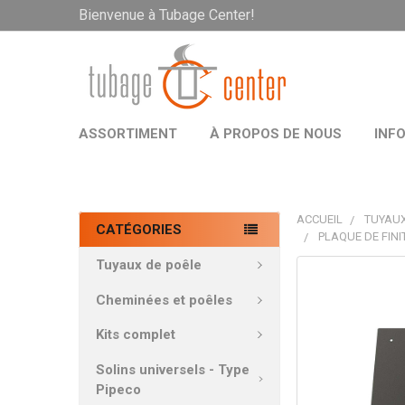
Bienvenue à Tubage Center!
ASSORTIMENT
À PROPOS DE NOUS
INF
ACCUEIL
TUYAUX
CATÉGORIES
PLAQUE DE FINI
Tuyaux de poêle
PRODUITS
FRÉQUEMMEN
Cheminées et poêles
ACHETÉS
ENSEMBLE:
Kits complet
Solins universels - Type
TOUT
Pipeco
SÉLECTIONNE