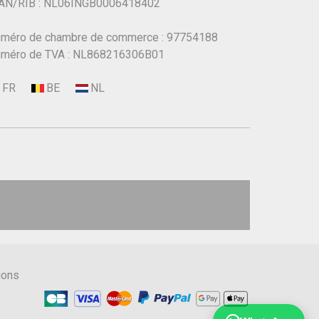
AN/RIB : NL06INGB0006418402
méro de chambre de commerce : 97754188
méro de TVA : NL868216306B01
ions