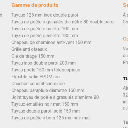
Gamme de produits
Se
vé
Tuyaux 125 mm inox double paroi
À 
Tuyau de poêle à granulés diamètre 80 double paroi
Co
Tuyau de poêle diamètre 100 mm
Tuyau de poêle diamètre 180 mm
C
Chapeau de cheminée anti-vent 150 mm
Vo
Grille anti oiseaux
ou
Clé de tirage 150 mm
Fr
Tuyau inox double paroi 200 mm
Tuyau poêle 150 mm télescopique
Flexible solin EPDM noir
T
Couchon conduit cheminée
Al
Chapeau parapluie diamètre 150 mm
32
Joint tuyau de poêle à granulés diamètre 80
in
Tuyaux émaillés noir mat 150 mm
02
Tuyaux double paroi isolé 150 mm
Tuyau de poêle à bois 125 mm noir mat
Tu