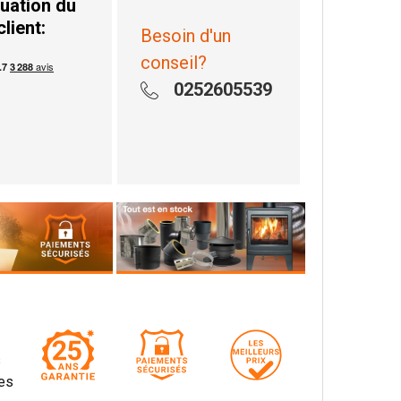
uation du
client:
Besoin d'un
conseil?
0252605539