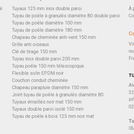
vé
Tuyaux 125 mm inox double paroi
À 
Tuyau de poêle à granulés diamètre 80 double paroi
Co
Tuyau de poêle diamètre 100 mm
Tuyau de poêle diamètre 180 mm
C
Chapeau de cheminée anti-vent 150 mm
Vo
Grille anti oiseaux
ou
Clé de tirage 150 mm
Fr
Tuyau inox double paroi 200 mm
Tuyau poêle 150 mm télescopique
Flexible solin EPDM noir
T
Couchon conduit cheminée
Al
Chapeau parapluie diamètre 150 mm
32
Joint tuyau de poêle à granulés diamètre 80
in
Tuyaux émaillés noir mat 150 mm
02
Tuyaux double paroi isolé 150 mm
Tuyau de poêle à bois 125 mm noir mat
Tu
IB