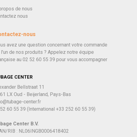
propos de nous
ntactez nous
ontactez-nous
us avez une question concernant votre commande
 l'un de nos produits ? Appelez notre équipe
ançaise au
02 52 60 55 39
pour vous accompagner
UBAGE CENTER
exander Bellstraat 11
61 LX Oud - Beijerland, Pays-Bas
fo@tubage-center.fr
52 60 55 39
(International
+33 252 60 55 39)
bage Center B.V.
AN/RIB : NL06INGB0006418402