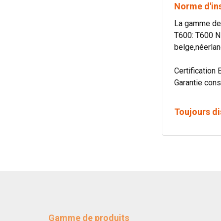
Norme d'in
La gamme de c
T600: T600 N
belge,néerlan
Certification 
Garantie cons
Toujours di
Gamme de produits