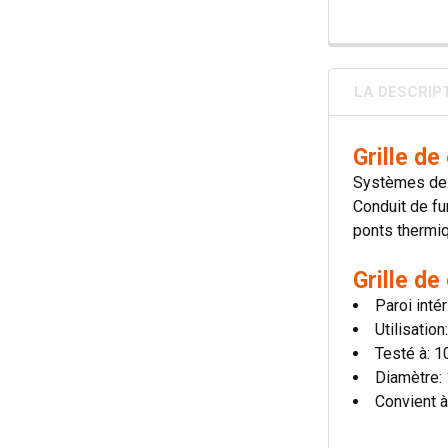
LA DESCRIP
Grille d
Systèmes de c
Conduit de fu
ponts thermiqu
Grille d
Paroi inté
Utilisatio
Testé à: 
Diamètre:
Convient à