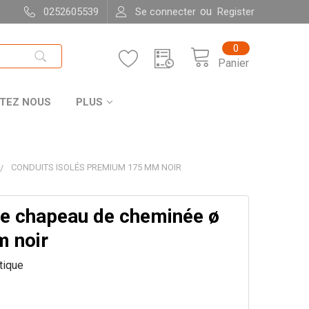
ou
0252605539
Se connecter
Register
0
Panier
TEZ NOUS
PLUS
CONDUITS ISOLÉS PREMIUM 175 MM NOIR
 de chapeau de cheminée ø
 noir
itique