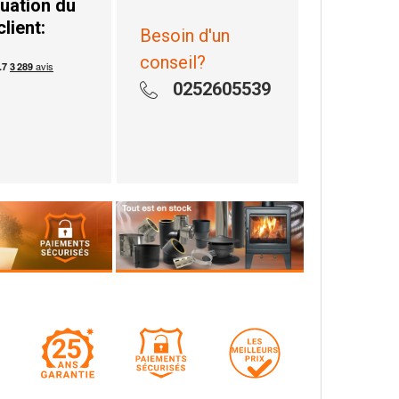
uation du
client:
Besoin d'un
conseil?
0252605539