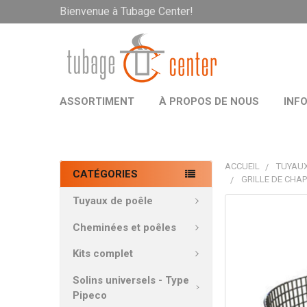
Bienvenue à Tubage Center!
ASSORTIMENT
À PROPOS DE NOUS
INF
ACCUEIL
TUYAUX
CATÉGORIES
GRILLE DE CHA
Tuyaux de poêle
PRODUITS
FRÉQUEMMEN
Cheminées et poêles
ACHETÉS
ENSEMBLE:
Kits complet
Solins universels - Type
TOUT
Pipeco
SÉLECTIONNE