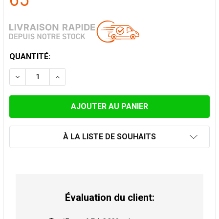
65
STOCK
QUANTITÉ:
ACTUEL:
DIMINUER LA QUANTITÉ DE ENJOLIVEUR 12 CM POUR 
AUGMENTER LA QUANTITÉ DE ENJOLIVEUR 
À LA LISTE DE SOUHAITS
Évaluation du client: