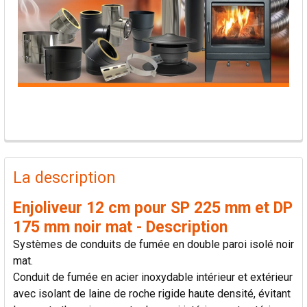
PRODUITS
FRÉQUEMMENT
La description
ACHETÉS
ENSEMBLE:
Enjoliveur 12 cm pour SP 225 mm et DP
175 mm noir mat - Description
TOUT
Systèmes de conduits de fumée en double paroi isolé noir
SÉLECTIONNER
mat.
Conduit de fumée en acier inoxydable intérieur et extérieur
AJOUTER
avec isolant de laine de roche rigide haute densité, évitant
LA
SÉLECTION