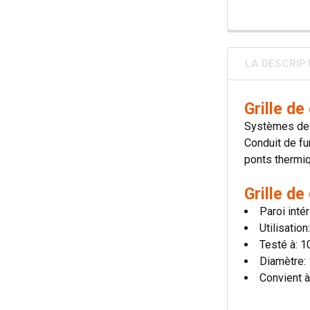
LA DESCRIP
Grille d
Systèmes de c
Conduit de fu
ponts thermiqu
Grille d
Paroi inté
Utilisatio
Testé à: 
Diamètre:
Convient à