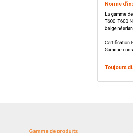
Norme d'in
La gamme de c
T600: T600 N
belge,néerlan
Certification 
Garantie cons
Toujours di
Gamme de produits