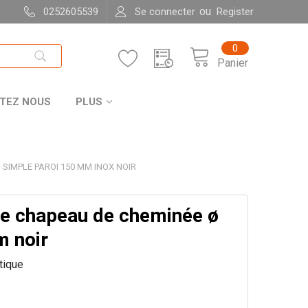
ou
0252605539
Se connecter
Register
0
Panier
TEZ NOUS
PLUS
SIMPLE PAROI 150 MM INOX NOIR
 de chapeau de cheminée ø
 noir
itique