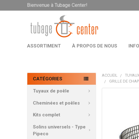
Bienvenue à Tubage Center!
ASSORTIMENT
À PROPOS DE NOUS
INF
ACCUEIL
TUYAUX
CATÉGORIES
GRILLE DE CHA
Tuyaux de poêle
PRODUITS
FRÉQUEMMEN
Cheminées et poêles
ACHETÉS
ENSEMBLE:
Kits complet
Solins universels - Type
TOUT
Pipeco
SÉLECTIONNE