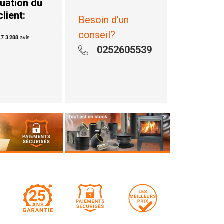
uation du
client:
Besoin d'un
conseil?
0252605539