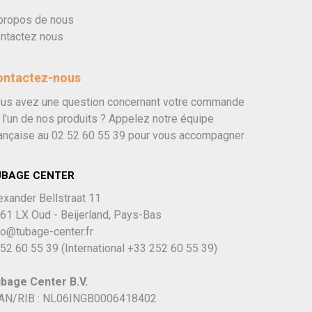
propos de nous
ntactez nous
ontactez-nous
us avez une question concernant votre commande
 l'un de nos produits ? Appelez notre équipe
ançaise au
02 52 60 55 39
pour vous accompagner
UBAGE CENTER
exander Bellstraat 11
61 LX Oud - Beijerland, Pays-Bas
fo@tubage-center.fr
52 60 55 39
(International
+33 252 60 55 39)
bage Center B.V.
AN/RIB : NL06INGB0006418402