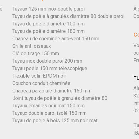
vé
Tuyaux 125 mm inox double paroi
À 
Tuyau de poêle à granulés diamètre 80 double paroi
Co
Tuyau de poêle diamètre 100 mm
Tuyau de poêle diamètre 180 mm
C
Chapeau de cheminée anti-vent 150 mm
Vo
Grille anti oiseaux
ou
Clé de tirage 150 mm
Fr
Tuyau inox double paroi 200 mm
Tuyau poêle 150 mm télescopique
Flexible solin EPDM noir
T
Couchon conduit cheminée
Al
Chapeau parapluie diamètre 150 mm
32
Joint tuyau de poêle à granulés diamètre 80
in
Tuyaux émaillés noir mat 150 mm
02
Tuyaux double paroi isolé 150 mm
Tuyau de poêle à bois 125 mm noir mat
Tu
IB