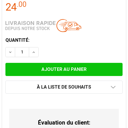
.
00
24
STOCK
QUANTITÉ:
ACTUEL:
DIMINUER LA QUANTITÉ DE TUYAU DE POÊLES 50 CM 
AUGMENTER LA QUANTITÉ DE TUYAU DE PO
À LA LISTE DE SOUHAITS
Évaluation du client: