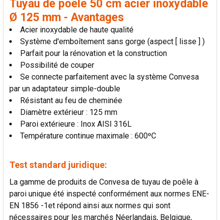
Tuyau de poêle 50 cm acier inoxydable
LA
SÉLECTION
Ø 125 mm - Avantages
AU PANIER
Acier inoxydable de haute qualité
Système d'emboîtement sans gorge (aspect [ lisse ] )
Parfait pour la rénovation et la construction
Possibilité de couper
Se connecte parfaitement avec la système Convesa
par un adaptateur simple-double
Résistant au feu de cheminée
Diamètre extérieur : 125 mm
Paroi extérieure : Inox AISI 316L
Température continue maximale : 600ºC
Test standard juridique:
La gamme de produits de Convesa de tuyau de poêle à
paroi unique été inspecté conformément aux normes ENE-
EN 1856 -1et répond ainsi aux normes qui sont
nécessaires pour les marchés Néerlandais, Belgique,