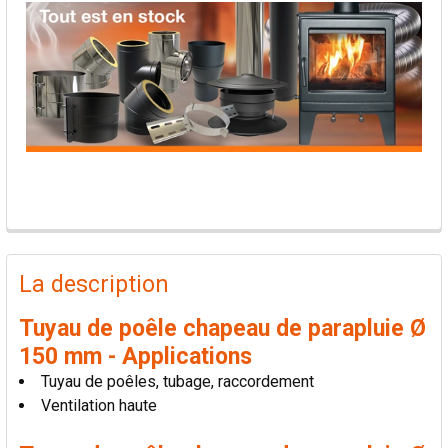
PRODUITS
FRÉQUEMMENT
La description
ACHETÉS
ENSEMBLE:
Tuyau de poêle chapeau de parapluie Ø
150 mm - Applications
TOUT
Tuyau de poêles, tubage, raccordement
SÉLECTIONNER
Ventilation haute
AJOUTER