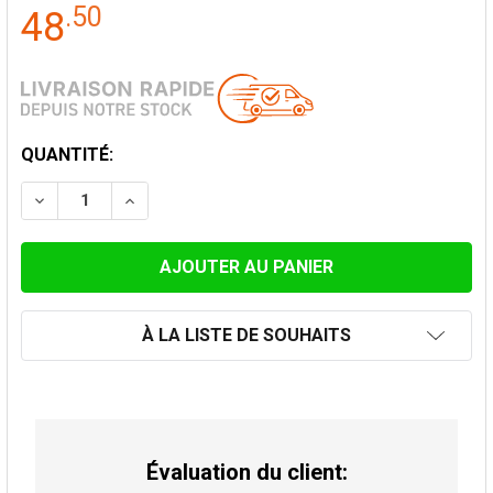
.
50
48
STOCK
QUANTITÉ:
ACTUEL:
DIMINUER LA QUANTITÉ DE TUYAU DE POÊLES LONGUE
AUGMENTER LA QUANTITÉ DE TUYAU DE PO
À LA LISTE DE SOUHAITS
Évaluation du client: