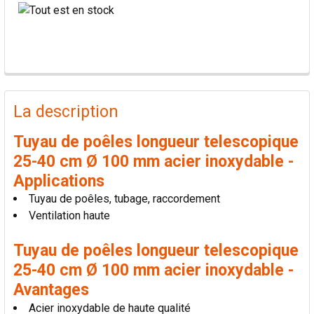
PRODUITS
FRÉQUEMMENT
La description
ACHETÉS
ENSEMBLE:
Tuyau de poêles longueur telescopique
25-40 cm Ø 100 mm acier inoxydable -
TOUT
Applications
SÉLECTIONNER
Tuyau de poêles, tubage, raccordement
Ventilation haute
AJOUTER
LA
SÉLECTION
Tuyau de poêles longueur telescopique
AU PANIER
25-40 cm Ø 100 mm acier inoxydable -
Avantages
Acier inoxydable de haute qualité