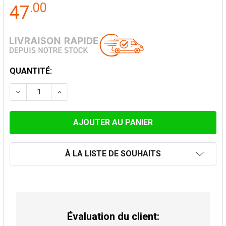
.
00
47
STOCK
QUANTITÉ:
ACTUEL:
DIMINUER LA QUANTITÉ DE TUYAU DE POÊLES LONGUE
AUGMENTER LA QUANTITÉ DE TUYAU DE PO
À LA LISTE DE SOUHAITS
Évaluation du client: