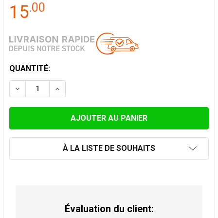
.
00
15
STOCK
QUANTITÉ:
ACTUEL:
DIMINUER LA QUANTITÉ DE TUYAU DE POÊLES CONNEC
AUGMENTER LA QUANTITÉ DE TUYAU DE PO
À LA LISTE DE SOUHAITS
Évaluation du client: