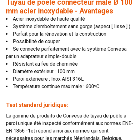
Tuyau de poêle connecteur mâle Ø 100
LA
SÉLECTION
mm acier inoxydable - Avantages
AU PANIER
Acier inoxydable de haute qualité
Système d'emboîtement sans gorge (aspect [ lisse ] )
Parfait pour la rénovation et la construction
Possibilité de couper
Se connecte parfaitement avec la système Convesa
par un adaptateur simple-double
Résistant au feu de cheminée
Diamètre extérieur : 100 mm
Paroi extérieure : Inox AISI 316L
Température continue maximale : 600ºC
Test standard juridique:
La gamme de produits de Convesa de tuyau de poêle à
paroi unique été inspecté conformément aux normes ENE-
EN 1856 -1et répond ainsi aux normes qui sont
nécessaires pour les marchés Néerlandais, Belgique,