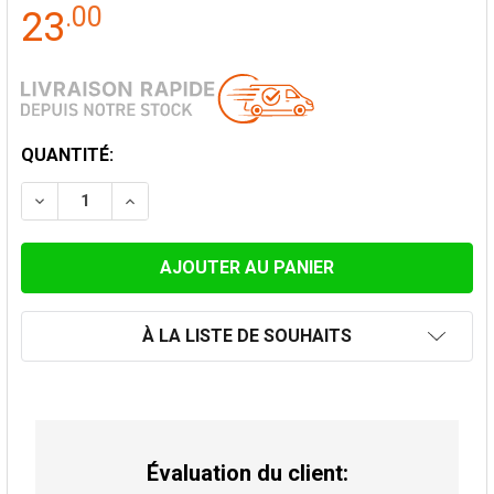
.
00
23
STOCK
QUANTITÉ:
ACTUEL:
DIMINUER LA QUANTITÉ DE TUYAU DE POÊLES 50 CM 
AUGMENTER LA QUANTITÉ DE TUYAU DE PO
À LA LISTE DE SOUHAITS
Évaluation du client: