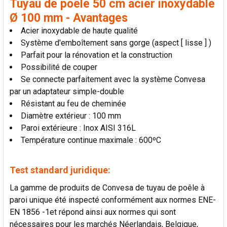
Tuyau de poêle 50 cm acier inoxydable
LA
SÉLECTION
Ø 100 mm - Avantages
AU PANIER
Acier inoxydable de haute qualité
Système d'emboîtement sans gorge (aspect [ lisse ] )
Parfait pour la rénovation et la construction
Possibilité de couper
Se connecte parfaitement avec la système Convesa
par un adaptateur simple-double
Résistant au feu de cheminée
Diamètre extérieur : 100 mm
Paroi extérieure : Inox AISI 316L
Température continue maximale : 600ºC
Test standard juridique:
La gamme de produits de Convesa de tuyau de poêle à
paroi unique été inspecté conformément aux normes ENE-
EN 1856 -1et répond ainsi aux normes qui sont
nécessaires pour les marchés Néerlandais, Belgique,