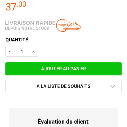
.
00
37
STOCK
QUANTITÉ:
ACTUEL:
DIMINUER LA QUANTITÉ DE TUYAU DE POÊLE COUDE 90
AUGMENTER LA QUANTITÉ DE TUYAU DE POÊ
À LA LISTE DE SOUHAITS
Évaluation du client: