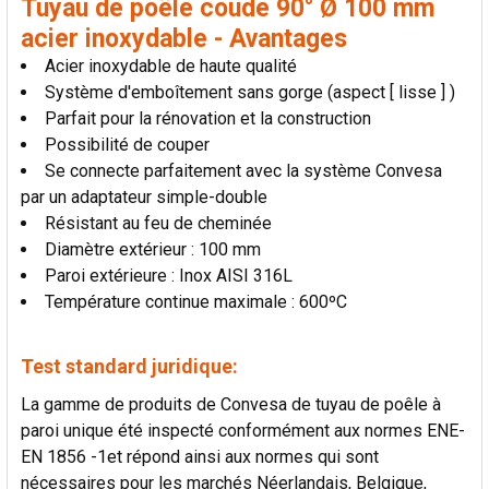
Tuyau de poêle coude 90° Ø 100 mm
LA
SÉLECTION
acier inoxydable - Avantages
AU PANIER
Acier inoxydable de haute qualité
Système d'emboîtement sans gorge (aspect [ lisse ] )
Parfait pour la rénovation et la construction
Possibilité de couper
Se connecte parfaitement avec la système Convesa
par un adaptateur simple-double
Résistant au feu de cheminée
Diamètre extérieur : 100 mm
Paroi extérieure : Inox AISI 316L
Température continue maximale : 600ºC
Test standard juridique:
La gamme de produits de Convesa de tuyau de poêle à
paroi unique été inspecté conformément aux normes ENE-
EN 1856 -1et répond ainsi aux normes qui sont
nécessaires pour les marchés Néerlandais, Belgique,