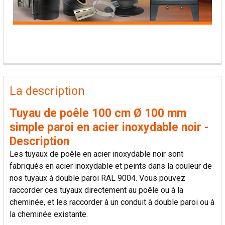
PRODUITS
FRÉQUEMMENT
La description
ACHETÉS
ENSEMBLE:
Tuyau de poêle 100 cm Ø 100 mm
simple paroi en acier inoxydable noir -
TOUT
Description
SÉLECTIONNER
Les tuyaux de poêle en acier inoxydable noir sont
fabriqués en acier inoxydable et peints dans la couleur de
AJOUTER
nos tuyaux à double paroi RAL 9004. Vous pouvez
LA
SÉLECTION
raccorder ces tuyaux directement au poêle ou à la
AU PANIER
cheminée, et les raccorder à un conduit à double paroi ou à
la cheminée existante.