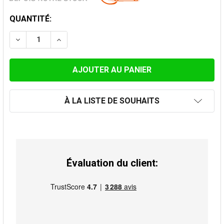
STOCK
QUANTITÉ:
ACTUEL:
DIMINUER LA QUANTITÉ DE EMBOITEMENT TELESCOPIQ
AUGMENTER LA QUANTITÉ DE EMBOITEMENT 
À LA LISTE DE SOUHAITS
Évaluation du client: