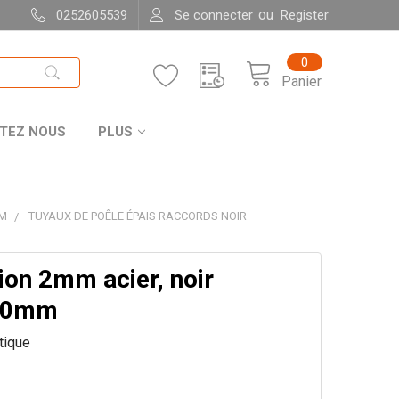
ou
0252605539
Se connecter
Register
0
Panier
TEZ NOUS
PLUS
MM
TUYAUX DE POÊLE ÉPAIS RACCORDS NOIR
ion 2mm acier, noir
00mm
itique