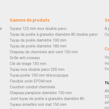
Gamme de produits
Se
vé
Tuyaux 125 mm inox double paroi
À 
Tuyau de poêle à granulés diamètre 80 double paroi
Co
Tuyau de poêle diamètre 100 mm
Tuyau de poêle diamètre 180 mm
C
Chapeau de cheminée anti-vent 150 mm
Vo
Grille anti oiseaux
ou
Clé de tirage 150 mm
Fr
Tuyau inox double paroi 200 mm
Tuyau poêle 150 mm télescopique
Flexible solin EPDM noir
T
Couchon conduit cheminée
Al
Chapeau parapluie diamètre 150 mm
32
Joint tuyau de poêle à granulés diamètre 80
in
Tuyaux émaillés noir mat 150 mm
02