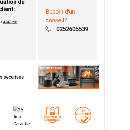
uation du
client:
Besoin d'un
conseil?
0252605539