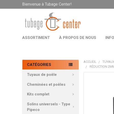
Bienvenue à Tubage Center!
ASSORTIMENT
À PROPOS DE NOUS
INF
ACCUEIL
TUYAUX
CATÉGORIES
RÉDUCTION 2MM
Tuyaux de poêle
PRODUITS
FRÉQUEMMEN
Cheminées et poêles
ACHETÉS
ENSEMBLE:
Kits complet
Solins universels - Type
TOUT
Pipeco
SÉLECTIONNE