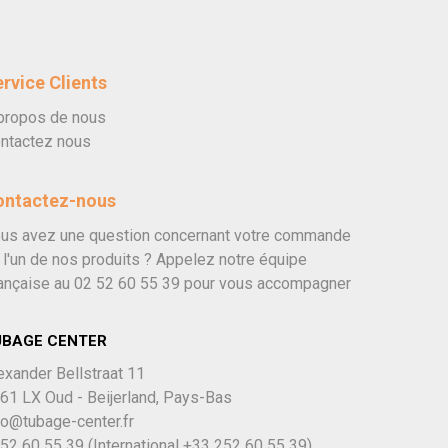
rvice Clients
propos de nous
ntactez nous
ontactez-nous
us avez une question concernant votre commande
 l'un de nos produits ? Appelez notre équipe
ançaise au
02 52 60 55 39
pour vous accompagner
UBAGE CENTER
exander Bellstraat 11
61 LX Oud - Beijerland, Pays-Bas
fo@tubage-center.fr
52 60 55 39
(International
+33 252 60 55 39)