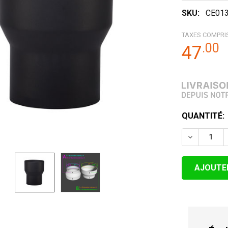
SKU:
CE013
TAXES COMPRI
.
00
47
STOCK
QUANTITÉ:
ACTUEL:
DIMINUER 