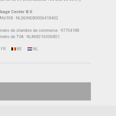
bage Center B.V.
AN/RIB : NL06INGB0006418402
méro de chambre de commerce : 97754188
méro de TVA : NL868216306B01