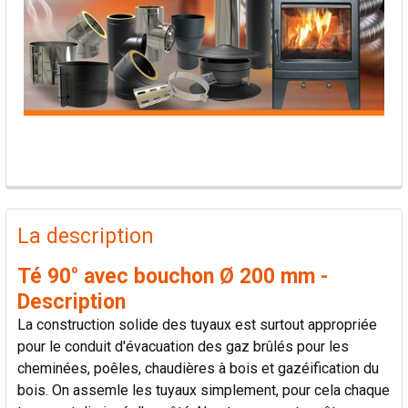
PRODUITS
FRÉQUEMMENT
La description
ACHETÉS
ENSEMBLE:
Té 90° avec bouchon Ø 200 mm -
Description
TOUT
La construction solide des tuyaux est surtout appropriée
SÉLECTIONNER
pour le conduit d'évacuation des gaz brûlés pour les
cheminées, poêles, chaudières à bois et gazéification du
AJOUTER
bois. On assemle les tuyaux simplement, pour cela chaque
LA
SÉLECTION