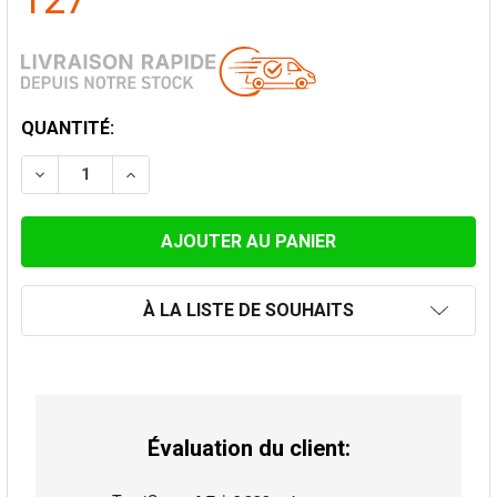
127
STOCK
QUANTITÉ:
ACTUEL:
DIMINUER LA QUANTITÉ DE TÉ 90° AVEC BOUCHON Ø 
AUGMENTER LA QUANTITÉ DE TÉ 90° AVEC
À LA LISTE DE SOUHAITS
Évaluation du client: