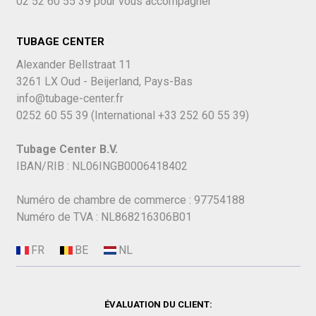
02 52 60 55 39
pour vous accompagner
TUBAGE CENTER
Alexander Bellstraat 11
3261 LX Oud - Beijerland, Pays-Bas
info@tubage-center.fr
0252 60 55 39
(International
+33 252 60 55 39)
Tubage Center B.V.
IBAN/RIB : NL06INGB0006418402
Numéro de chambre de commerce : 97754188
Numéro de TVA : NL868216306B01
ÉVALUATION DU CLIENT: