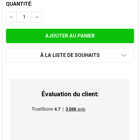
STOCK
QUANTITÉ:
ACTUEL:
DIMINUER LA QUANTITÉ DE ENJOLIVEUR 45 DEGRÉS Ø
AUGMENTER LA QUANTITÉ DE ENJOLIVEUR 
À LA LISTE DE SOUHAITS
Évaluation du client: