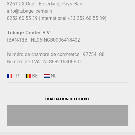
3261 LX Oud - Beijerland, Pays-Bas
info@tubage-center.fr
0252 60 55 39
(International
+33 252 60 55 39)
Tubage Center B.V.
IBAN/RIB : NL06INGB0006418402
Numéro de chambre de commerce : 97754188
Numéro de TVA : NL868216306B01
ÉVALUATION DU CLIENT: