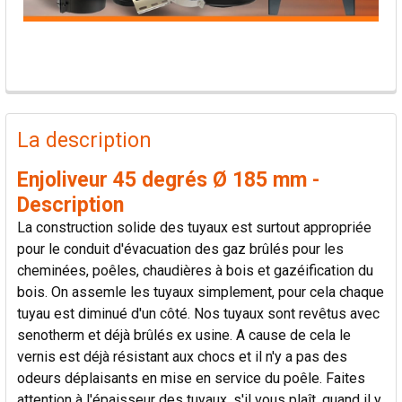
PRODUITS
FRÉQUEMMENT
La description
ACHETÉS
ENSEMBLE:
Enjoliveur 45 degrés Ø 185 mm -
Description
TOUT
La construction solide des tuyaux est surtout appropriée
SÉLECTIONNER
pour le conduit d'évacuation des gaz brûlés pour les
cheminées, poêles, chaudières à bois et gazéification du
AJOUTER
bois. On assemle les tuyaux simplement, pour cela chaque
LA
SÉLECTION
tuyau est diminué d'un côté. Nos tuyaux sont revêtus avec
AU PANIER
senotherm et déjà brûlés ex usine. A cause de cela le
vernis est déjà résistant aux chocs et il n'y a pas des
odeurs déplaisants en mise en service du poêle. Faites
attention à l'épaisseur des tuyaux, s'il vous plaît, quand il y