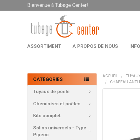
Bienvenue à Tubage Center!
ASSORTIMENT
À PROPOS DE NOUS
INF
ACCUEIL
TUYAUX
CATÉGORIES
CHAPEAU ANTI-
Tuyaux de poêle
PRODUITS
FRÉQUEMMEN
Cheminées et poêles
ACHETÉS
ENSEMBLE:
Kits complet
Solins universels - Type
TOUT
Pipeco
SÉLECTIONNE