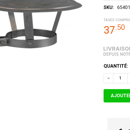
SKU:
6540
TAXES COMPRI
.
50
37
STOCK
QUANTITÉ:
ACTUEL:
DIMINUER 