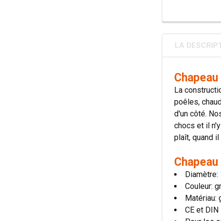
LA DESCRIP
Chapeau 
La constructi
poêles, chaud
d'un côté. No
chocs et il n
plaît, quand 
Chapeau 
Diamètre:
Couleur: g
Matériau: 
CE et DIN