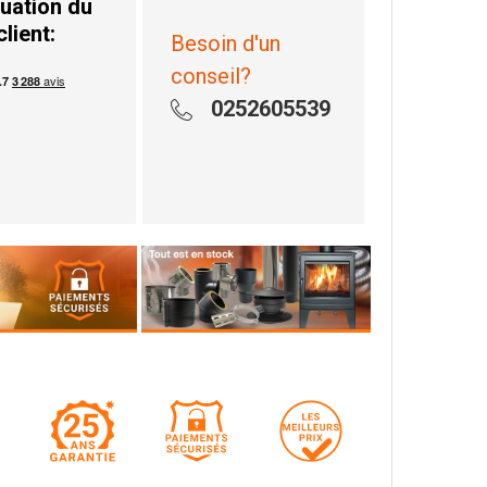
uation du
client:
Besoin d'un
conseil?
0252605539