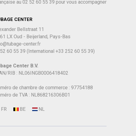
ançaise au
02 52 60 55 39
pour vous accompagner
UBAGE CENTER
exander Bellstraat 11
61 LX Oud - Beijerland, Pays-Bas
fo@tubage-center.fr
52 60 55 39
(International
+33 252 60 55 39)
bage Center B.V.
AN/RIB : NL06INGB0006418402
méro de chambre de commerce : 97754188
méro de TVA : NL868216306B01