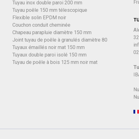
Fr
Tuyau inox double paroi 200 mm
Tuyau poêle 150 mm télescopique
Flexible solin EPDM noir
T
Couchon conduit cheminée
Al
Chapeau parapluie diamètre 150 mm
32
Joint tuyau de poêle à granulés diamètre 80
in
Tuyaux émaillés noir mat 150 mm
02
Tuyaux double paroi isolé 150 mm
Tuyau de poêle à bois 125 mm noir mat
Tu
IB
Nu
Nu