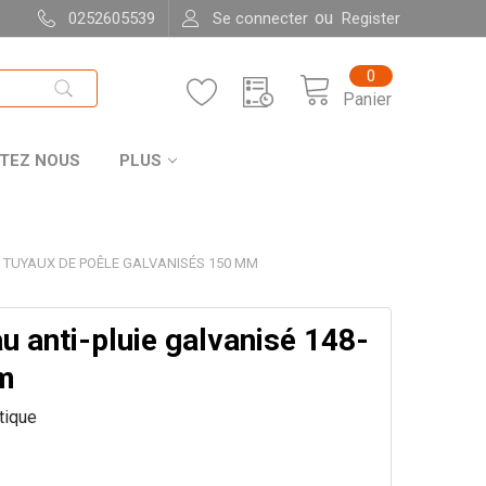
ou
0252605539
Se connecter
Register
0
Panier
TEZ NOUS
PLUS
TUYAUX DE POÊLE GALVANISÉS 150 MM
u anti-pluie galvanisé 148-
m
itique