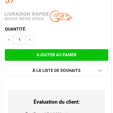
37
STOCK
QUANTITÉ:
ACTUEL:
DIMINUER LA QUANTITÉ DE PLAGUE DE FINITION 0-30°
AUGMENTER LA QUANTITÉ DE PLAGUE DE FI
À LA LISTE DE SOUHAITS
Évaluation du client: