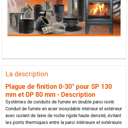
PRODUITS
FRÉQUEMMENT
La description
ACHETÉS
ENSEMBLE:
Plague de finition 0-30° pour SP 130
mm et DP 80 mm - Description
TOUT
Systèmes de conduits de fumée en double paroi isolé.
SÉLECTIONNER
Conduit de fumée en acier inoxydable intérieur et extérieur
avec isolant de laine de roche rigide haute densité, évitant
AJOUTER
les ponts thermiques entre la paroi intérieure et extérieure.
LA
SÉLECTION