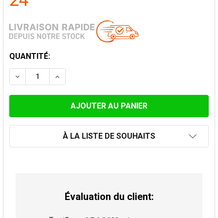
24
STOCK
QUANTITÉ:
ACTUEL:
DIMINUER LA QUANTITÉ DE ENJOLIVEUR 30-45° POUR 
AUGMENTER LA QUANTITÉ DE ENJOLIVEUR 3
À LA LISTE DE SOUHAITS
Évaluation du client: