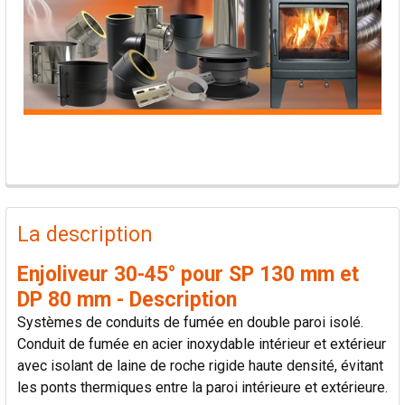
PRODUITS
FRÉQUEMMENT
La description
ACHETÉS
ENSEMBLE:
Enjoliveur 30-45° pour SP 130 mm et
DP 80 mm - Description
TOUT
Systèmes de conduits de fumée en double paroi isolé.
SÉLECTIONNER
Conduit de fumée en acier inoxydable intérieur et extérieur
avec isolant de laine de roche rigide haute densité, évitant
AJOUTER
les ponts thermiques entre la paroi intérieure et extérieure.
LA
SÉLECTION