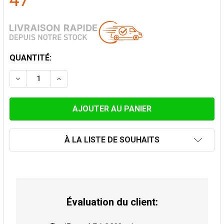
47
STOCK
QUANTITÉ:
ACTUEL:
DIMINUER LA QUANTITÉ DE SUPPORT AU TOIT EXTRA 
AUGMENTER LA QUANTITÉ DE SUPPORT AU 
À LA LISTE DE SOUHAITS
Évaluation du client: