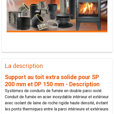
PRODUITS
FRÉQUEMMENT
La description
ACHETÉS
ENSEMBLE:
Support au toit extra solide pour SP
200 mm et DP 150 mm - Description
TOUT
Systèmes de conduits de fumée en double paroi isolé.
SÉLECTIONNER
Conduit de fumée en acier inoxydable intérieur et extérieur
avec isolant de laine de roche rigide haute densité, évitant
AJOUTER
les ponts thermiques entre la paroi intérieure et extérieure.
LA
SÉLECTION