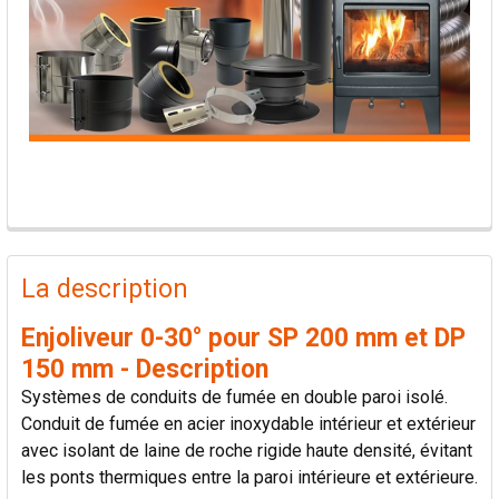
PRODUITS
FRÉQUEMMENT
La description
ACHETÉS
ENSEMBLE:
Enjoliveur 0-30° pour SP 200 mm et DP
150 mm - Description
TOUT
Systèmes de conduits de fumée en double paroi isolé.
SÉLECTIONNER
Conduit de fumée en acier inoxydable intérieur et extérieur
avec isolant de laine de roche rigide haute densité, évitant
AJOUTER
les ponts thermiques entre la paroi intérieure et extérieure.
LA
SÉLECTION