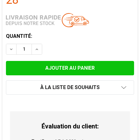
28
STOCK
QUANTITÉ:
ACTUEL:
DIMINUER LA QUANTITÉ DE ENJOLIVEUR 0-30° POUR 2
AUGMENTER LA QUANTITÉ DE ENJOLIVEUR 0
À LA LISTE DE SOUHAITS
Évaluation du client: